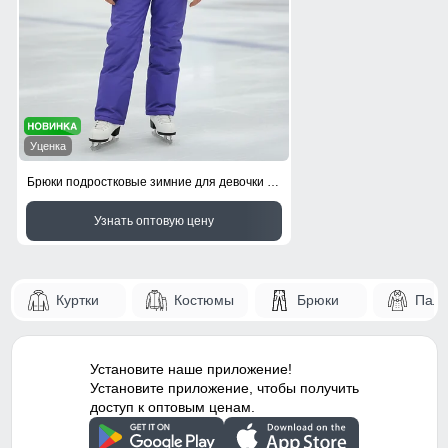
Уценка
Брюки подростковые зимние для девочки УЦЕНКА фиолетового цвета 0934F
Узнать оптовую цену
Куртки
Костюмы
Брюки
Паль
Установите наше приложение!
Установите приложение, чтобы получить
доступ к оптовым ценам.