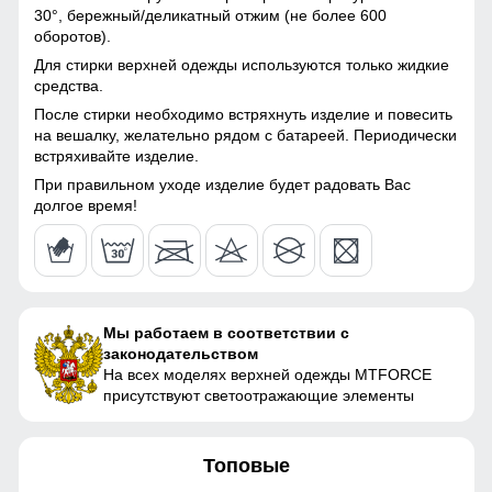
106
30°,
бережный/деликатный отжим (не более 600
Материал подкладки
Фольгированная ткань
оборотов).
капюшона
43
Для стирки верхней одежды используются только жидкие
средства.
Материал подкладки
Ткань/Полиэстер
После стирки необходимо встряхнуть изделие и повесить
полукомбинезона
52
на вешалку, желательно рядом с батареей. Периодически
встряхивайте изделие.
Материал подкладки
Флис/Полиэстер
воротника
При правильном уходе изделие будет радовать Вас
48 (XL)
долгое время!
Материал наполнителя
Синтепон
73
Фактура материала
плотная
66
Утеплитель, гр
от 420 до 560 гр
Мы работаем в соответствии с
54
законодательством
Конструктивные особенности
На всех моделях верхней одежды MTFORCE
42
присутствуют светоотражающие элементы
Покрой
свободный
108
Топовые
Длина подола
Средняя длина