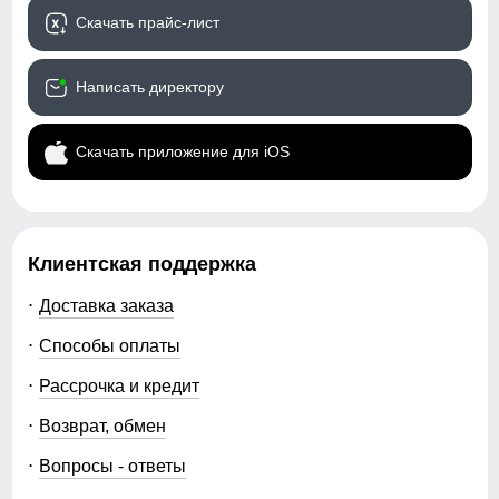
104
Скачать прайс-лист
Рисунок
Однотонный, Логотип,
Надписи
40
Написать директору
Коллекция
Осень-зима 2025
Тренд
уличная мода
44 (M)
Скачать приложение для iOS
104
Упаковка и размеры
77
Тип упаковки
Пакет
Клиентская поддержка
Цвет комплекта
малиновый, бирюзовый,
33
Доставка заказа
розовый, темно-синий,
фиолетовый
Способы оплаты
80
Габариты (ДхШхВ)
53 x 40 x 15 см
Рассрочка и кредит
104
Возврат, обмен
Вес
1.9 кг
40
Вопросы - ответы
Описание