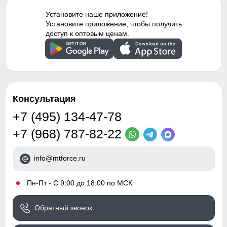
114
Внутренние швы
Проклеены
Установите наше приложение!
Установите приложение, чтобы получить
46
Вид застежки
Двойная молния/Кнопки/
доступ к оптовым ценам.
Клапан/Магниты/Крючки
52
Особенности модели
ветрозащита,
водоотталкивающий
материал,
Таблица размеров брюк
гипоаллергенный
Консультация
материал, дышащий
материал
+7 (495) 134-47-78
42 (S)
Особенности
Съемные регулируемые
+7 (968) 787-82-22
полукомбинезона
бретели, флисовая
101
info@mtforce.ru
Тип посадки
Средняя
74
•
Пн-Пт - С 9:00 до 18:00 по МСК
Дизайн и стиль
32
Обратный звонок
Стиль
Спортивный,
74
повседневный, вечерний