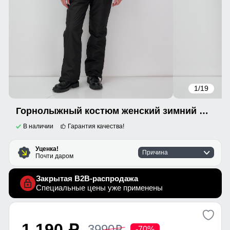
1
/19
Горнолыжный костюм женский зимний УЦЕНКА бирюзового цвета 02810Br
В наличии
Гарантия качества!
Уценка!
Причина
Почти даром
Закрытая B2B-распродажа
Специальные цены уже применены
1 190
3990
p
p
-70%