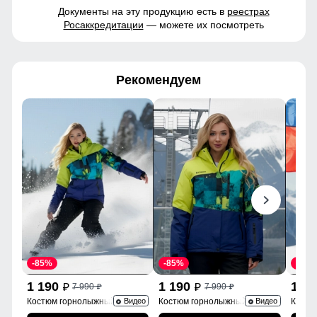
Документы на эту продукцию есть в
реестрах
Росаккредитации
— можете их посмотреть
Рекомендуем
-85%
-85%
-85%
1 190
1 190
1 1
7 990
7 990
p
p
p
p
Костюм горнолыжный
Костюм горнолыжный 0005Sl
Костю
Видео
Видео
02395Sl