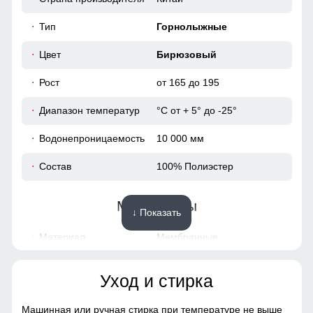
102
Тип
Горнолыжные
43
Цвет
Бирюзовый
50
Рост
от 165 до 195
Диапазон температур
°С от + 5° до -25°
46 (L)
Водонепроницаемость
10 000 мм
71
Состав
100% Полиэстер
65
Материалы
↓ Показать
52
Материал
Мембранные
материалы,Полиэстер,
40
Плащевка, Тефлон
Уход и стирка
104
Материал подкладки
Флис/Полиэстер/
куртки
Фольгированная ткань
Машинная или ручная стирка при температуре не выше