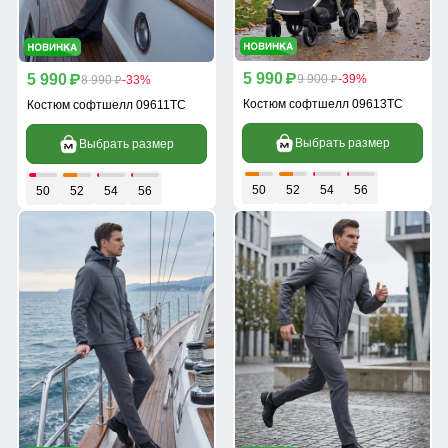
5 990
5 990
p
9 900
-39%
p
8 990
-33%
p
p
Костюм софтшелл 09613TC
Костюм софтшелл 09611TC
Выбрать размер
Выбрать размер
50
52
54
56
50
52
54
56