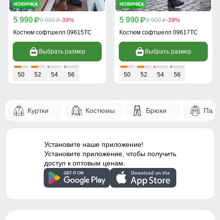
5 990
5 990
p
9 900
-39%
p
9 900
-39%
p
p
Костюм софтшелл 09615TC
Костюм софтшелл 09617TC
Выбрать размер
Выбрать размер
50
52
54
56
50
52
54
56
Куртки
Костюмы
Брюки
Паль
Установите наше приложение!
Установите приложение, чтобы получить
доступ к оптовым ценам.