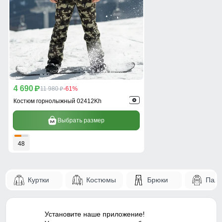
4 690
p
11 980
-61%
p
Костюм горнолыжный 02412Kh
Выбрать размер
48
Куртки
Костюмы
Брюки
Паль
Установите наше приложение!