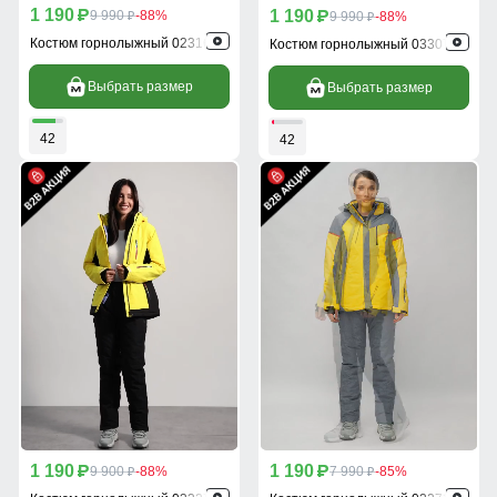
1 190
1 190
p
9 990
-88%
p
9 990
-88%
p
p
Костюм горнолыжный 02316J
Костюм горнолыжный 03307J
Выбрать размер
Выбрать размер
42
42
1 190
1 190
p
9 900
-88%
p
7 990
-85%
p
p