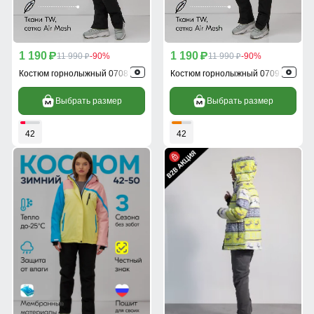
1 190
1 190
p
11 990
-90%
p
11 990
-90%
p
p
Костюм горнолыжный 07081J
Костюм горнолыжный 07091J
Выбрать размер
Выбрать размер
42
42