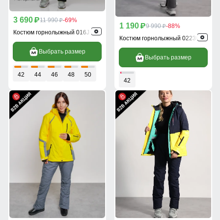
3 690
p
11 990
-69%
p
1 190
p
9 990
-88%
p
Костюм горнолыжный 016J
Костюм горнолыжный 022302J
Выбрать размер
Выбрать размер
42
44
46
48
50
42