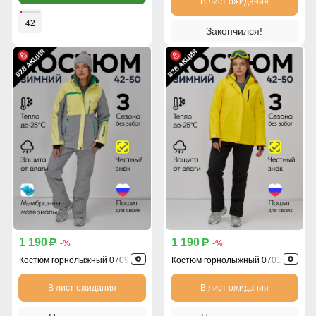
В лист ожидания
42
Закончился!
1 190
1 190
p
p
-%
-%
Костюм горнолыжный 0709_1J
Костюм горнолыжный 07015J
В лист ожидания
В лист ожидания