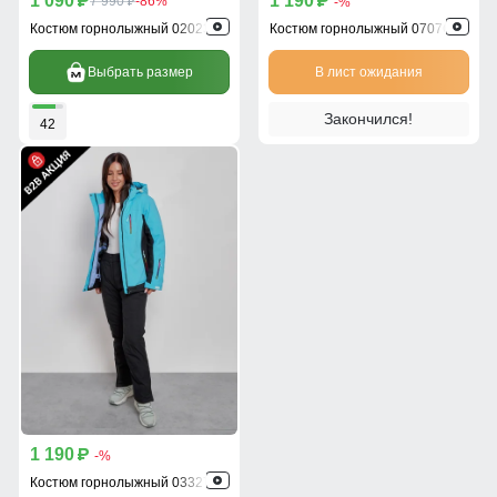
1 090
1 190
p
7 990
-86%
p
-%
p
Костюм горнолыжный 020231Gl
Костюм горнолыжный 0707Gl
Выбрать размер
В лист ожидания
Закончился!
42
1 190
p
-%
Костюм горнолыжный 03327Gl