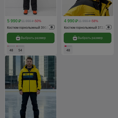
5 990
4 990
p
11 990
-50%
p
11 990
-58%
p
p
Костюм горнолыжный 390J
Костюм горнолыжный 372J
Выбрать размер
Выбрать размер
48
54
48