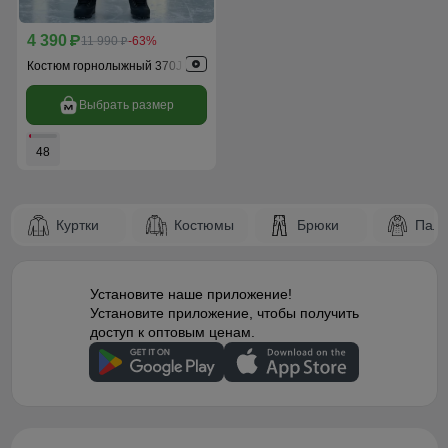
4 390
p
11 990
-63%
p
Костюм горнолыжный 370J
Выбрать размер
48
Куртки
Костюмы
Брюки
Паль
Установите наше приложение!
Установите приложение, чтобы получить
доступ к оптовым ценам.