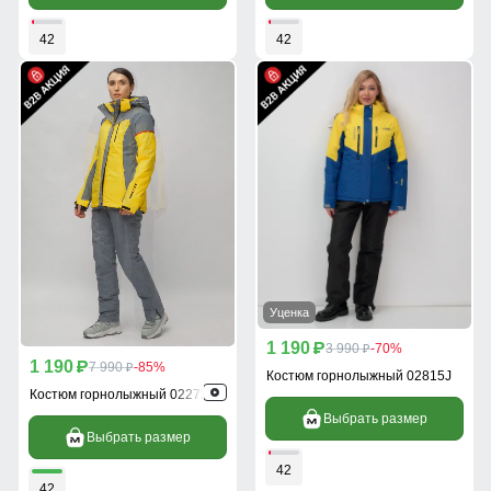
42
42
Уценка
1 190
p
3 990
-70%
p
1 190
p
7 990
-85%
p
Костюм горнолыжный 02815J
Костюм горнолыжный 02272-2J
Выбрать размер
Выбрать размер
42
42