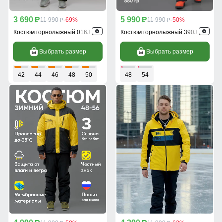
3 690
5 990
p
11 990
-69%
p
11 990
-50%
p
p
Костюм горнолыжный 016J
Костюм горнолыжный 390J
Выбрать размер
Выбрать размер
42
44
46
48
50
48
54