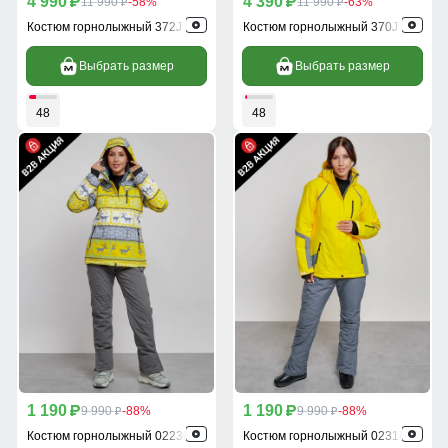
4 990
4 390
p
11 990
-58%
p
11 990
-63%
p
p
Костюм горнолыжный 372J
Костюм горнолыжный 370J
Выбрать размер
Выбрать размер
48
48
1 190
1 190
p
9 990
-88%
p
9 990
-88%
p
p
Костюм горнолыжный 022302J
Костюм горнолыжный 02316J