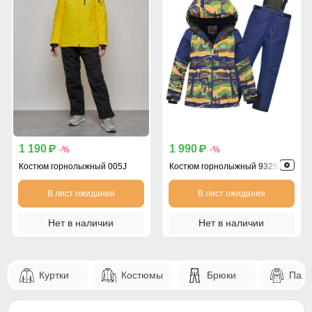
1 190
1 990
p
p
-%
-%
Костюм горнолыжный 005J
Костюм горнолыжный 9329J
В лист ожидания
В лист ожидания
Нет в наличии
Нет в наличии
Куртки
Костюмы
Брюки
Паль