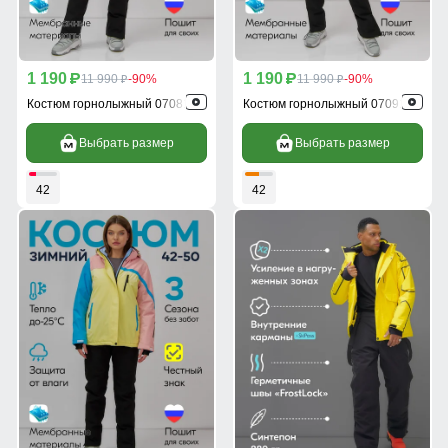
1 190
1 190
p
11 990
-90%
p
11 990
-90%
p
p
Костюм горнолыжный 07081J
Костюм горнолыжный 07091J
Выбрать размер
Выбрать размер
42
42