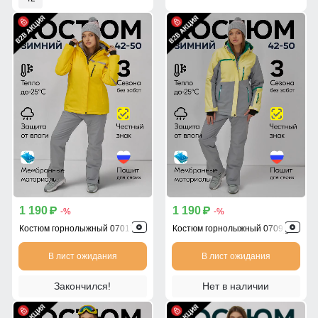
1 190
1 190
p
p
-%
-%
Костюм горнолыжный 07017J
Костюм горнолыжный 0709_1J
В лист ожидания
В лист ожидания
Закончился!
Нет в наличии