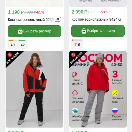
2 990
1 190
p
7 990
-63%
p
7 990
-85%
p
p
Костюм горнолыжный 9424Kr
Костюм горнолыжный 02395Kr
Выбрать размер
Выбрать размер
116
40
42