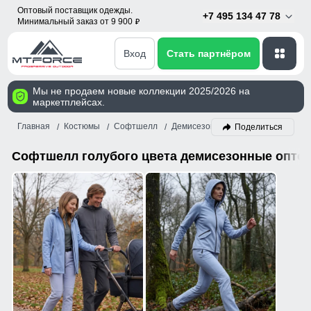
Оптовый поставщик одежды.
+7 495 134 47 78
Минимальный заказ от 9 900
p
Вход
Стать партнёром
Мы не продаем новые коллекции 2025/2026 на
маркетплейсах.
Главная
Костюмы
Софтшелл
Демисезон
Голубой
Поделиться
Софтшелл голубого цвета демисезонные опто