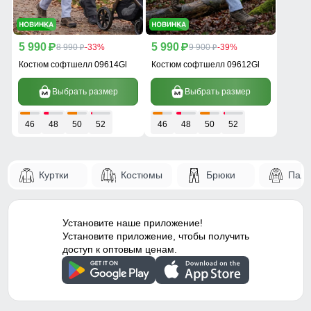
5 990
5 990
p
8 990
-33%
p
9 900
-39%
p
p
Костюм софтшелл 09614Gl
Костюм софтшелл 09612Gl
Выбрать размер
Выбрать размер
46
48
50
52
46
48
50
52
Куртки
Костюмы
Брюки
Паль
Установите наше приложение!
Установите приложение, чтобы получить
доступ к оптовым ценам.