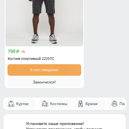
790
p
-%
Костюм спортивный 2225TC
В лист ожидания
Закончился!
Куртки
Костюмы
Брюки
Паль
Установите наше приложение!