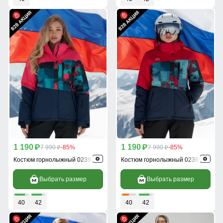
1 190
1 190
p
7 990
-85%
p
7 990
-85%
p
p
Костюм горнолыжный 02395R
Костюм горнолыжный 02395Kr
Выбрать размер
Выбрать размер
40
42
40
42