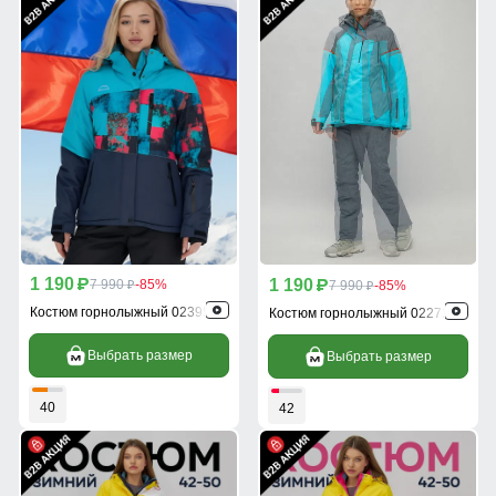
1 190
1 190
p
7 990
-85%
p
7 990
-85%
p
p
Костюм горнолыжный 02395Br
Костюм горнолыжный 02272-2Br
Выбрать размер
Выбрать размер
40
42