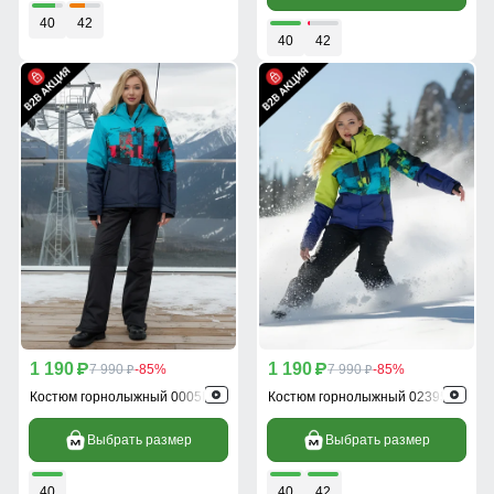
40
42
40
42
1 190
1 190
p
7 990
-85%
p
7 990
-85%
p
p
Костюм горнолыжный 0005Br
Костюм горнолыжный 02395Sl
Выбрать размер
Выбрать размер
40
40
42