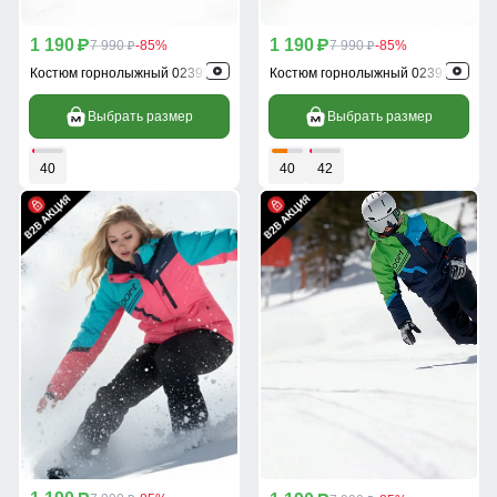
1 190
1 190
p
7 990
-85%
p
7 990
-85%
p
p
Костюм горнолыжный 02392Kr
Костюм горнолыжный 02392Sl
Выбрать размер
Выбрать размер
40
40
42