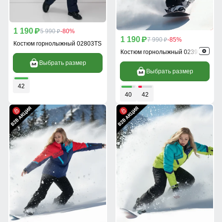
1 190
p
5 990
-80%
p
1 190
p
7 990
-85%
p
Костюм горнолыжный 02803TS
Костюм горнолыжный 02392S
Выбрать размер
Выбрать размер
42
40
42