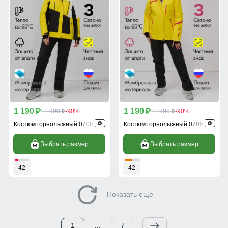
1 190
1 190
p
11 990
-90%
p
11 990
-90%
p
p
Костюм горнолыжный 07081J
Костюм горнолыжный 07091J
Выбрать размер
Выбрать размер
42
42
Показать еще
1
...
7