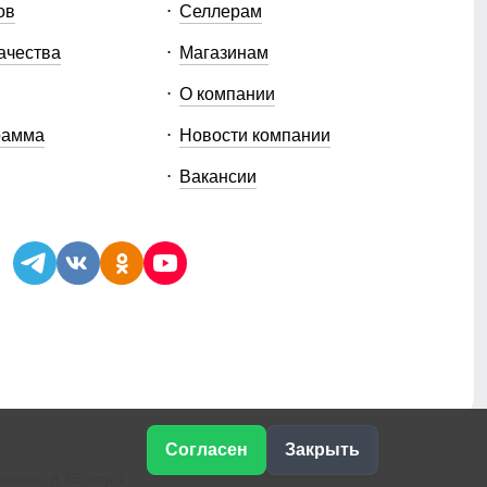
ов
Селлерам
ачества
Магазинам
О компании
рамма
Новости компании
Вакансии
Согласен
Закрыть
ская, д.3Б, стр.1