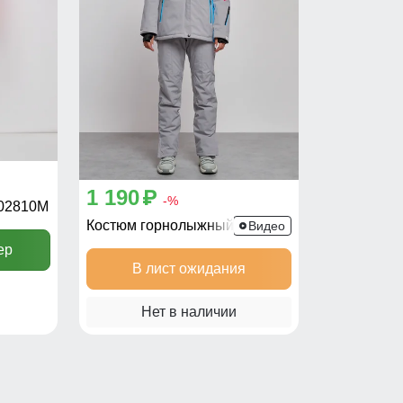
1 190
p
-%
02810M
Костюм горнолыжный 02319M
Видео
ер
В лист ожидания
Нет в наличии