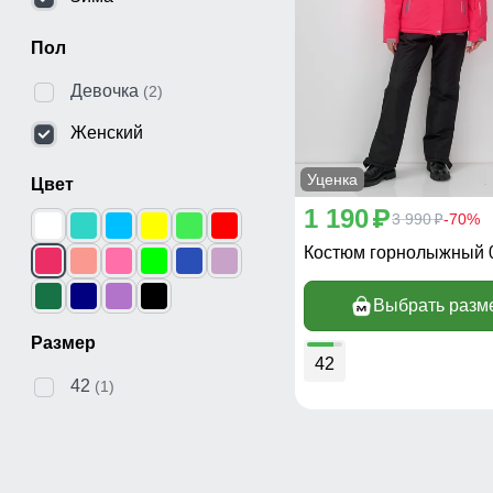
Пол
Девочка
(2)
Женский
Уценка
Цвет
1 190
p
3 990
-70%
p
Костюм горнолыжный 
Выбрать разм
Размер
42
42
(1)