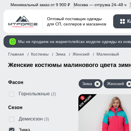
Минимальный заказ от 9 900
Москва — отгрузка 24–48 ч
p
Оптовый поставщик одежды
К
для СП, селлеров и магазинов
Мы не продаем на маркетплейсах модели одежды из нов
Главная
Костюмы
Зима
Женский
Малиновый
Женские костюмы малинового цвета зим
Фасон
Зима
Женский
Горнолыжные
(2)
Сезон
Демисезон
(3)
Зима