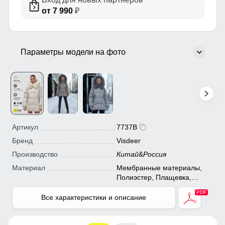
от 7 990
₽
Параметры модели на фото
Артикул
7737B
Бренд
Visdeer
Производство
Китай
&
Россия
Материал
Мембранные материалы,
Полиэстер, Плащевка,
Болонь, Экологичные
материалы
Все характеристики и описание