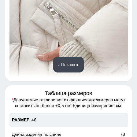
↓ Показать
Таблица размеров
*
Допустимые отклонения от фактических замеров могут
Это практичное и удобное решение для повседневного
составить не более ±0,5 см. Единица измерения: см.
использования. Они легко вмещают телефон, перчатки и
другие необходимые мелочи, позволяя обойтись без
46
сумки. Карманы расположены удобно и защищены от
ветра, что делает их идеальными для холодной погоды.
78