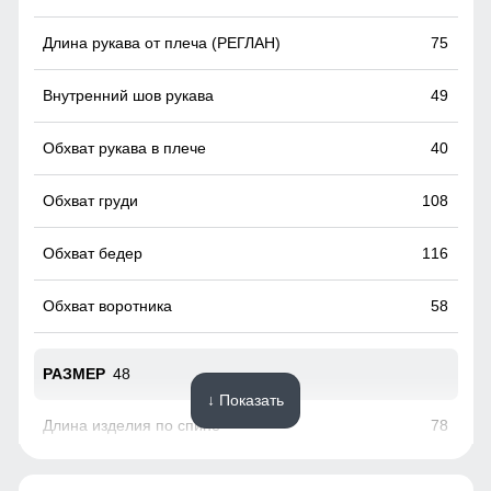
Утеплённый капюшон!
75
Надёжно защищает от холода, ветра и осадков. Идеален
для зимней погоды, не требует головного убора.
49
40
108
116
58
48
↓ Показать
78
75