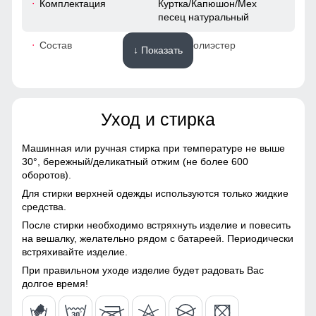
Комплектация
Куртка/Капюшон/Мех
песец натуральный
44
Состав
100% Полиэстер
↓ Показать
116
Материалы
124
Уход и стирка
Материал
Мембранные материалы,
58
Полиэстер, Плащевка,
Болонь, Экологичные
Машинная или ручная стирка при температуре не выше
материалы
30°,
бережный/деликатный отжим (не более 600
52
оборотов).
Материал подкладки
Полиэстер
Для стирки верхней одежды используются только жидкие
Удобство: Обеспечивают свободу движений, не стесняя
78
средства.
Материал подкладки
Мех песец/Полиэстер
руки. Тепло: Эффективно сохраняют тепло, идеально
После стирки необходимо встряхнуть изделие и повесить
капюшона
подходят для холодной погоды. Стиль: Добавляют
76
на вешалку, желательно рядом с батареей. Периодически
модный акцент к любому наряду. Универсальность: Легко
встряхивайте изделие.
Материал подкладки
Полиэстер
комбинируются с различными стилями одежды. Простой
кармана
уход: Обычно легко стираются и быстро сохнут.
49
При правильном уходе изделие будет радовать Вас
долгое время!
Материал наполнителя
Полиэстер
Идеальная посадка!
44