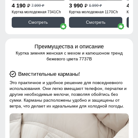
4 190
3 990
4 1
7 990
6 990
p
p
p
p
Куртка молодежная 7341Ch
Куртка молодежная 1170Ch
Куртк
Смотреть
Смотреть
Преимущества и описание
Куртка зимняя женская с мехом и капюшоном тренд
бежевого цвета 7737B
Вместительные карманы!
Это практичное и удобное решение для повседневного
использования. Они легко вмещают телефон, перчатки и
другие необходимые мелочи, позволяя обойтись без
сумки. Карманы расположены удобно и защищены от
ветра, что делает их идеальными для холодной погоды.