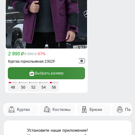
2 990
p
6 990
-57%
p
Куртка горнолыжная 2302F
Выбрать размер
48
50
52
54
56
Куртки
Костюмы
Брюки
Паль
Установите наше приложение!