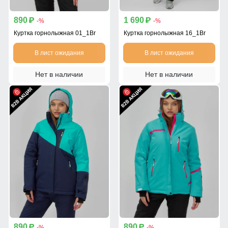
890
1 690
p
p
-%
-%
Куртка горнолыжная 01_1Br
Куртка горнолыжная 16_1Br
В лист ожидания
В лист ожидания
Нет в наличии
Нет в наличии
890
890
p
p
-%
-%