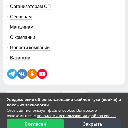
Организаторам СП
Селлерам
Магазинам
О компании
Новости компании
Вакансии
5.0
5.0
5.0
Уведомление об использовании файлов куки (cookie) и
похожих технологий
Этот сайт использует файлы cookie. Вы можете
© 2014-2026 ООО «МТФОРС ПЛЮС»
ознакомиться с
правилами использования файлов cookie
Продажа одежды мелким и крупным оптом в Москве, ул. Чагинская,
д.3Б, стр.1
Согласен
Закрыть
Сортировка
Фильтры
Публичная оферта
|
Персональные данные
|
Политика Cookie