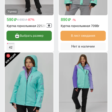
Уценка
590
890
p
4 690
-87%
p
-%
p
Куртка горнолыжная 2252Br
Куртка горнолыжная 709Br
Выбрать размер
В лист ожидания
Нет в наличии
42