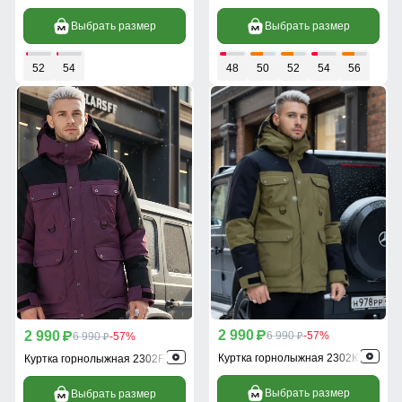
Выбрать размер
Выбрать размер
52
54
48
50
52
54
56
2 990
2 990
p
6 990
-57%
p
6 990
-57%
p
p
Куртка горнолыжная 2302Kh
Куртка горнолыжная 2302F
Выбрать размер
Выбрать размер