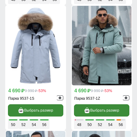
4 690
4 690
p
9 990
-53%
p
9 990
-53%
p
p
Парка 9537-1S
Парка 9537-1Z
Выбрать размер
Выбрать размер
50
52
54
56
48
50
52
54
56