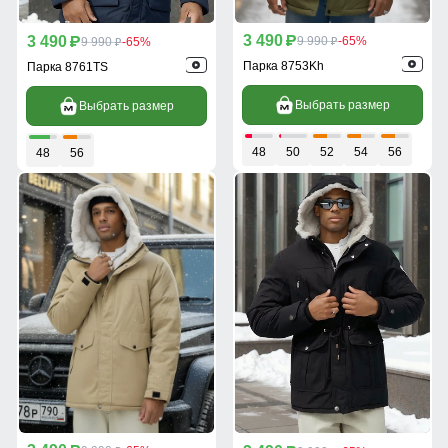
3 490
3 490
p
9 990
-65%
p
9 990
-65%
p
p
Парка 8753Kh
Парка 8761TS
Выбрать размер
Выбрать размер
48
50
52
54
56
48
56