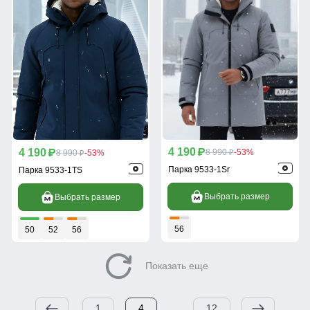
4 190
4 190
p
8 990
-53%
p
8 990
-53%
p
p
Парка 9533-1Sr
Парка 9533-1TS
Выбрать размер
Выбрать размер
56
50
52
56
Показать еще
1
4
...
12