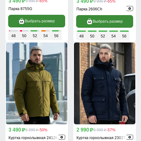
3 490
3 490
p
9 990
-65%
p
9 990
-65%
p
p
Парка 8755G
Парка 2606Ch
Выбрать размер
Выбрать размер
48
50
52
54
56
48
50
52
54
56
3 490
2 990
p
6 990
-50%
p
6 990
-57%
p
p
Куртка горнолыжная 2412Kh
Куртка горнолыжная 2302TS