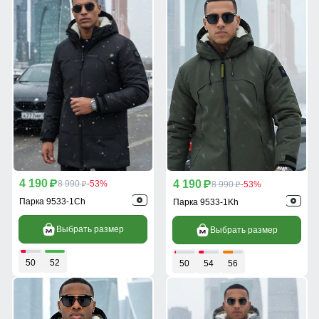
4 190
4 190
p
8 990
-53%
p
8 990
-53%
p
p
Парка 9533-1Ch
Парка 9533-1Kh
Выбрать размер
Выбрать размер
50
52
50
54
56