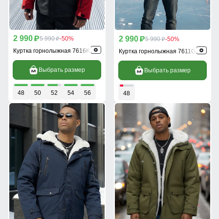
2 990
2 990
p
5 990
-50%
p
5 990
-50%
p
p
Куртка горнолыжная 7616Kr
Куртка горнолыжная 7611Gl
Выбрать размер
Выбрать размер
48
50
52
54
56
48