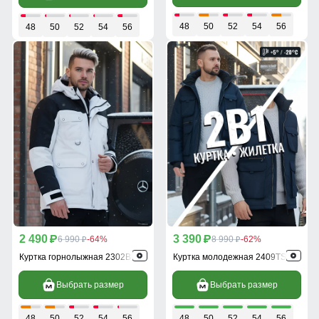
48
50
52
54
56
48
50
52
54
56
2 490
3 390
p
6 990
-64%
p
8 990
-62%
p
p
Куртка горнолыжная 2302Bl
Куртка молодежная 2409TS
Выбрать размер
Выбрать размер
48
50
52
54
56
48
50
52
54
56