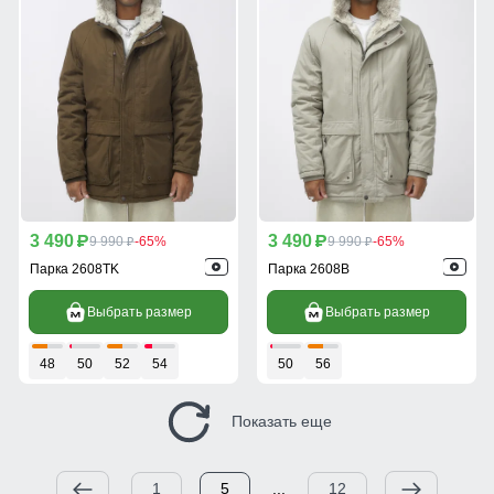
3 490
3 490
p
9 990
-65%
p
9 990
-65%
p
p
Парка 2608TK
Парка 2608B
Выбрать размер
Выбрать размер
48
50
52
54
50
56
Показать еще
1
5
...
12