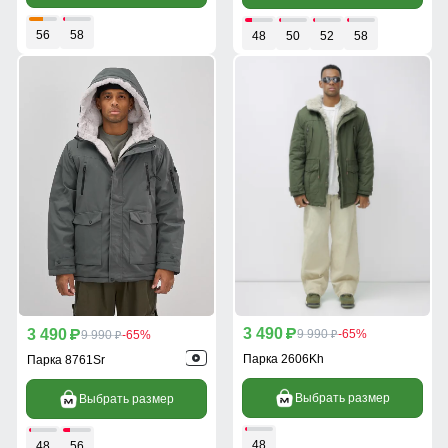
56
58
48
50
52
58
3 490
3 490
p
9 990
-65%
p
9 990
-65%
p
p
Парка 2606Kh
Парка 8761Sr
Выбрать размер
Выбрать размер
48
48
56