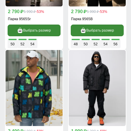
2 790
2 790
p
5 990
-53%
p
5 990
-53%
p
p
Парка 9565Sr
Парка 9565B
Выбрать размер
Выбрать размер
50
52
54
48
50
52
54
56