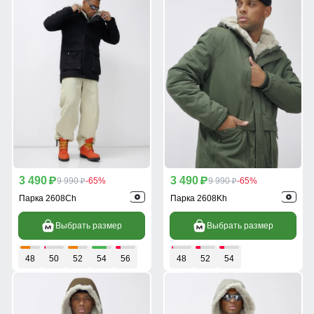
3 490
3 490
p
9 990
-65%
p
9 990
-65%
p
p
Парка 2608Ch
Парка 2608Kh
Выбрать размер
Выбрать размер
48
50
52
54
56
48
52
54