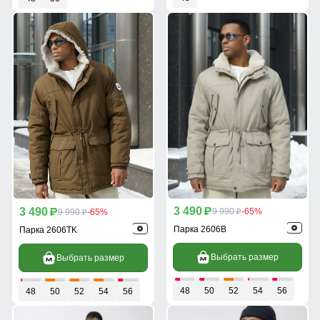
3 490
3 490
p
9 990
-65%
p
9 990
-65%
p
p
Парка 2606B
Парка 2606TK
Выбрать размер
Выбрать размер
48
50
52
54
56
48
50
52
54
56