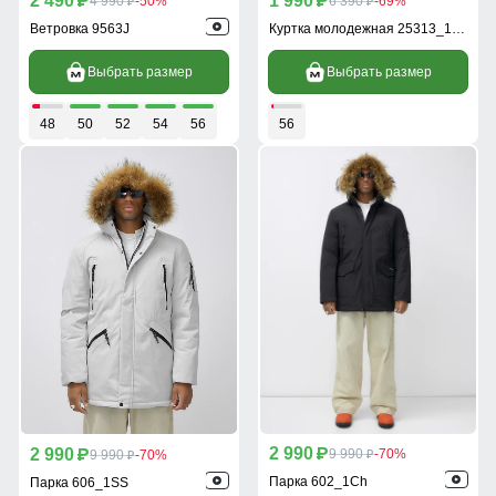
2 490
1 990
p
4 990
-50%
p
6 390
-69%
p
p
Ветровка 9563J
Куртка молодежная 25313_1Ch
Выбрать размер
Выбрать размер
48
50
52
54
56
56
2 990
2 990
p
9 990
-70%
p
9 990
-70%
p
p
Парка 602_1Ch
Парка 606_1SS