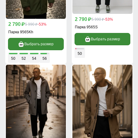
2 790
p
5 990
-53%
p
2 790
p
5 990
-53%
p
Парка 9565S
Парка 9565Kh
Выбрать размер
Выбрать размер
50
50
52
54
56