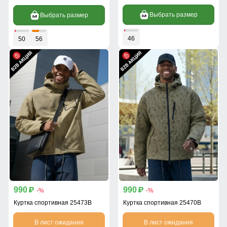
Выбрать размер
Выбрать размер
46
50
56
990
990
p
p
-%
-%
Куртка спортивная 25473B
Куртка спортивная 25470B
В лист ожидания
В лист ожидания