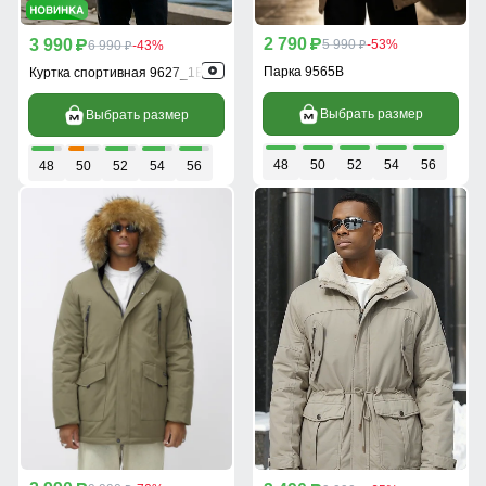
2 790
3 990
p
5 990
-53%
p
6 990
-43%
p
p
Парка 9565B
Куртка спортивная 9627_1B
Выбрать размер
Выбрать размер
48
50
52
54
56
48
50
52
54
56