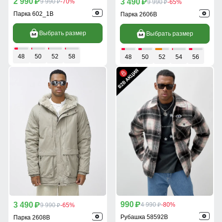
2 990
3 490
p
9 990
-70%
p
9 990
-65%
p
p
Парка 602_1B
Парка 2606B
Выбрать размер
Выбрать размер
48
50
52
58
48
50
52
54
56
990
3 490
p
4 990
-80%
p
9 990
-65%
p
p
Рубашка 58592B
Парка 2608B