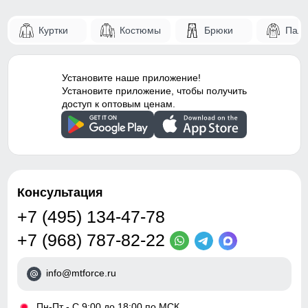
Куртки
Костюмы
Брюки
Паль
Установите наше приложение!
Установите приложение, чтобы получить
доступ к оптовым ценам.
Консультация
+7 (495) 134-47-78
+7 (968) 787-82-22
info@mtforce.ru
•
Пн-Пт - С 9:00 до 18:00 по МСК