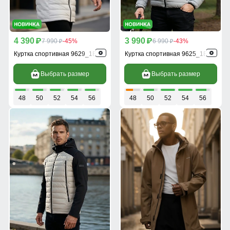
4 390
3 990
p
7 990
-45%
p
6 990
-43%
p
p
Куртка спортивная 9629_1B
Куртка спортивная 9625_1B
Выбрать размер
Выбрать размер
48
50
52
54
56
48
50
52
54
56