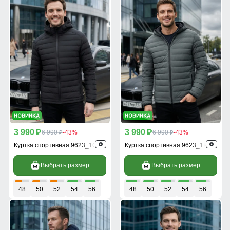
3 990
3 990
p
6 990
-43%
p
6 990
-43%
p
p
Куртка спортивная 9623_1Ch
Куртка спортивная 9623_1Kh
Выбрать размер
Выбрать размер
48
50
52
54
56
48
50
52
54
56