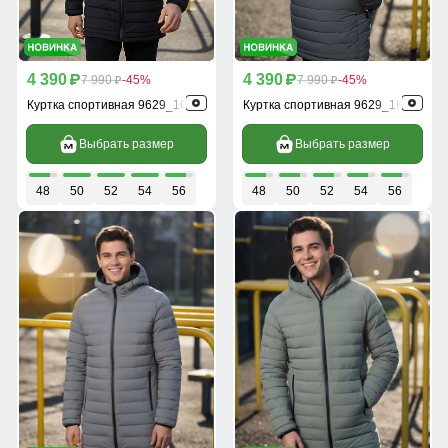
4 390
4 390
p
7 990
-45%
p
7 990
-45%
p
p
Куртка спортивная 9629_1Ch
Куртка спортивная 9629_1Kh
Выбрать размер
Выбрать размер
48
50
52
54
56
48
50
52
54
56