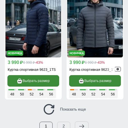
3 990
3 990
p
6 990
-43%
p
6 990
-43%
p
p
Куртка спортивная 9623_1TS
Куртка спортивная 9623_1TC
Выбрать размер
Выбрать размер
48
50
52
54
56
48
50
52
54
56
Показать еще
1
2