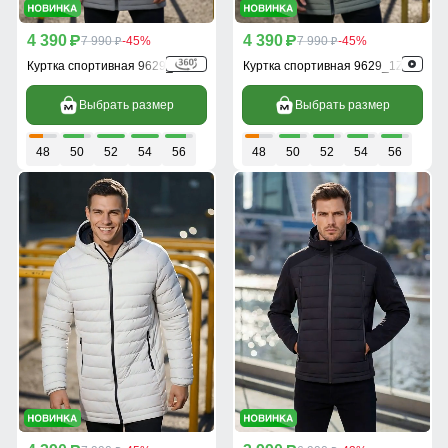
4 390
4 390
p
7 990
-45%
p
7 990
-45%
p
p
Куртка спортивная 9629_1Sr
Куртка спортивная 9629_1Z
Выбрать размер
Выбрать размер
48
50
52
54
56
48
50
52
54
56