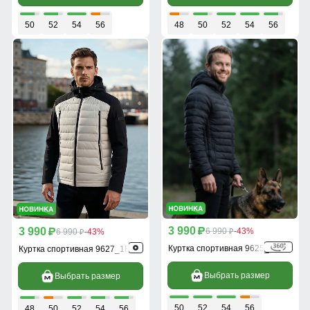
50
52
54
56
48
50
52
54
56
3 990
3 990
p
6 990
-43%
p
6 990
-43%
p
p
Куртка спортивная 9625_1Ch
Куртка спортивная 9627_1B
Выбрать размер
Выбрать размер
50
52
54
56
48
50
52
54
56