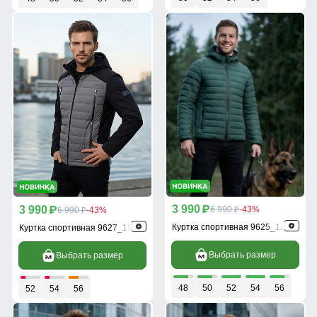
3 990
3 990
p
6 990
-43%
p
6 990
-43%
p
p
Куртка спортивная 9625_1Z
Куртка спортивная 9627_1Sr
Выбрать размер
Выбрать размер
48
50
52
54
56
52
54
56