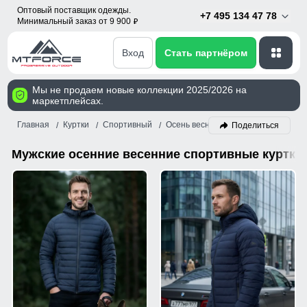
Оптовый поставщик одежды.
+7 495 134 47 78
Минимальный заказ от 9 900
p
Вход
Стать партнёром
Мы не продаем новые коллекции 2025/2026 на
маркетплейсах.
Главная
Куртки
Спортивный
Осень весна
Мужской
Темно-с
Поделиться
Мужские осенние весенние спортивные куртки 