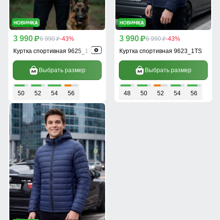
3 990
3 990
p
6 990
-43%
p
6 990
-43%
p
p
Куртка спортивная 9625_1TS
Куртка спортивная 9623_1TS
Выбрать размер
Выбрать размер
50
52
54
56
48
50
52
54
56