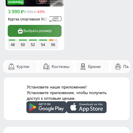
3 990
p
6 990
-43%
p
Куртка спортивная 9621_1TS
Выбрать размер
48
50
52
54
56
Куртки
Костюмы
Брюки
Паль
Установите наше приложение!
Установите приложение, чтобы получить
доступ к оптовым ценам.