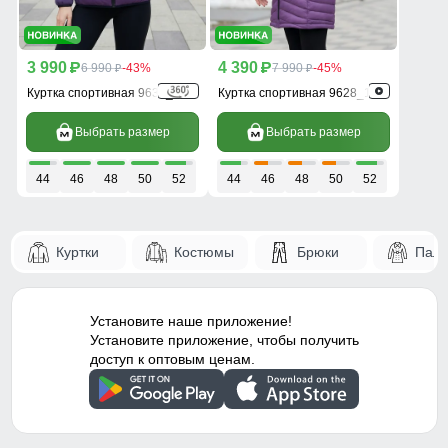
3 990
4 390
p
6 990
-43%
p
7 990
-45%
p
p
Куртка спортивная 9630_1F
Куртка спортивная 9628_1F
Выбрать размер
Выбрать размер
44
46
48
50
52
44
46
48
50
52
Куртки
Костюмы
Брюки
Паль
Установите наше приложение!
Установите приложение, чтобы получить
доступ к оптовым ценам.