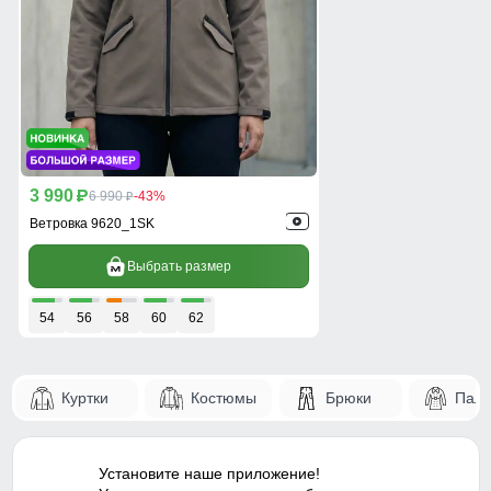
3 990
p
6 990
-43%
p
Ветровка 9620_1SK
Выбрать размер
54
56
58
60
62
Куртки
Костюмы
Брюки
Паль
Установите наше приложение!