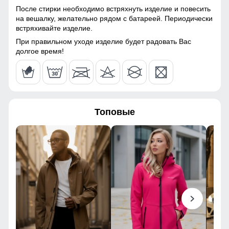
После стирки необходимо встряхнуть изделие и повесить
Паропроницаемость
до 5000 г/м²/24 ч
112
на вешалку, желательно рядом с батареей. Периодически
встряхивайте изделие.
Фурнитура
оригинальная YKK
44
При правильном уходе изделие будет радовать Вас
долгое время!
Конструктивные особенности
56
Покрой
прямой, слегка зауженный
113
Тип карманов
боковые врезные карманы
Топовые
на молнии, задний карман
82
на молнии
Ветрозащита
высокая
29
Декоративные элементы
фирменный лейбл,
100
молнии, декоративная
строчка, встроенный
ремень, усиленная
118
фурнитура
44
Внутренние швы
усиленные, аккуратно