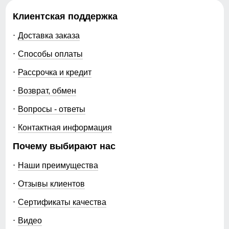
Коллекция
весна–осень 2026
Клиентская поддержка
Назначение
город, прогулки,
путешествия, активный
Доставка заказа
отдых, природа,
Способы оплаты
повседневная носка
Рассрочка и кредит
Упаковка и размеры
Возврат, обмен
Тип упаковки
фирменный пакет,
Вопросы - ответы
фирменная пломба
производителя,
Контактная информация
встроенный ремень
Почему выбирают нас
Цвета
темно-синий, темно-
серый, хаки, синий,
Наши преимущества
черный, горчичный
Отзывы клиентов
Габариты (ДхШхВ)
40 x 30 x 6 см
Сертификаты качества
Вес
0.68 кг
Видео