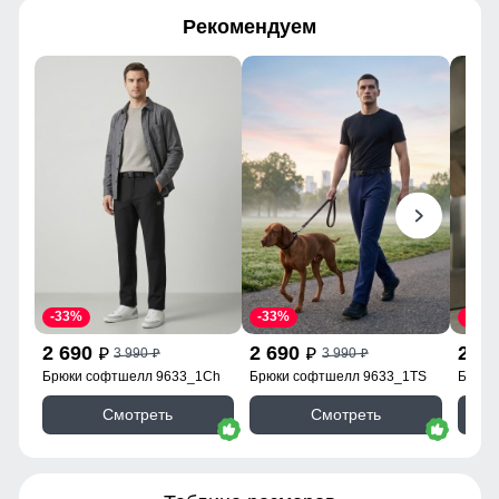
Рекомендуем
-33%
-33%
-33%
2 690
2 690
2 6
3 990
3 990
p
p
p
p
Брюки софтшелл 9633_1Ch
Брюки софтшелл 9633_1TS
Брюки
Смотреть
Смотреть