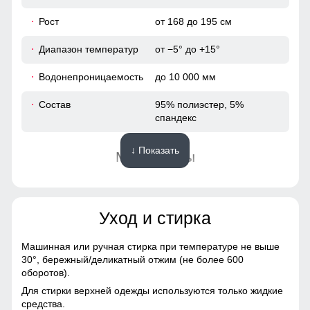
Рост
от 168 до 195 см
29
Диапазон температур
от −5° до +15°
92
Водонепроницаемость
до 10 000 мм
112
Состав
95% полиэстер, 5%
спандекс
42
↓ Показать
Материалы
54
Подкладка
полиэстер с мягким
112
флисовым утеплением
Уход и стирка
Материал
софтшелл
82
Машинная или ручная стирка при температуре не выше
Фактура материала
плотная, гладкая, матовая
30°,
бережный/деликатный отжим (не более 600
29
оборотов).
Тип ткани
плотная, гладкая,
Для стирки верхней одежды используются только жидкие
матовая, эластичная
96
средства.