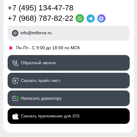
регулировки
талии.
+7 (495) 134-47-78
Обхват бедрa
Посадка
средняя
+7 (968) 787-82-22
E
Измеряется вокруг самой широкой
части бедер и ягодиц.
Низ брючин
утяжки с фиксаторами,
регулировка объема
Обхват низа брючины
info@mtforce.ru
F
Измеряется обхват штанины по
нижнему краю.
Дизайн и стиль
•
Пн-Пт - С 9:00 до 18:00 по МСК
Пояс
со шлевками и
Обратный звонок
встроенным
регулируемым ремнем
Скачать прайс-лист
Фиксация пояса
двойная, усиленная
Стиль
городской, повседневный,
Написать директору
спортивный,
туристический
Скачать приложение для iOS
Рисунок
однотонный, фирменный
логотип