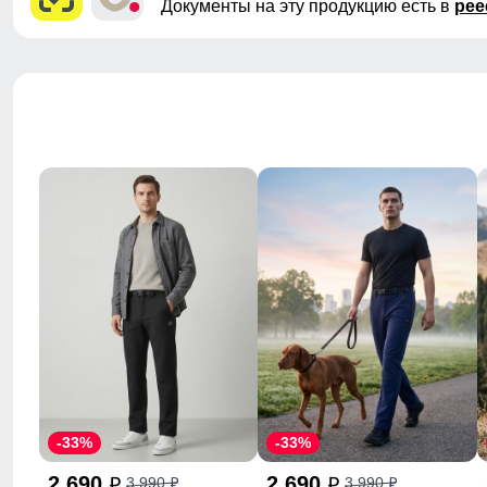
Документы на эту продукцию есть в
рее
-33%
-33%
2 690
2 690
3 990
3 990
p
p
p
p