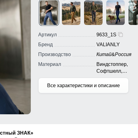
Артикул
9633_1S
Бренд
VALIANLY
Производство
Китай
&
Россия
Материал
Виндстоппер,
Софтшелл,
Мембранный мате
Полиэстер
Все характеристики и описание
естный ЗНАК»