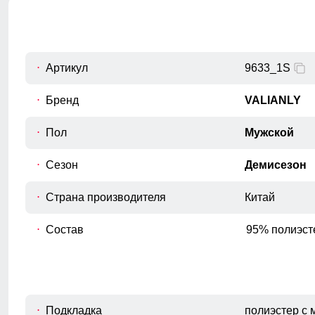
Измеряется по переднему шву, от
C
верхнего среза брюк до шагового
шва.
Обхват талии
Артикул
9633_1S
D
Измеряется вокруг самой узкой части
талии.
Бренд
VALIANLY
Обхват бедрa
Пол
Мужской
E
Измеряется вокруг самой широкой
части бедер и ягодиц.
Сезон
Демисезон
Обхват низа брючины
F
Измеряется обхват штанины по
Страна производителя
Китай
нижнему краю.
Состав
95% полиэст
Подкладка
полиэстер с