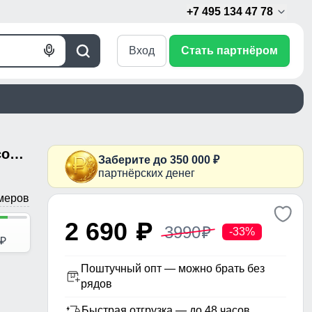
+7 495 134 47 78
Вход
Стать партнёром
Голосовой
Поиск
поиск
Мужские утепленные брюки из софтшелла с флисом и регулируемым ремнем синего цвета 9633_1S
Заберите до 350 000 ₽
партнёрских денег
меров
2 690
p
3990
p
-33%
p
Поштучный опт — можно брать без
рядов
Быстрая отгрузка — до 48 часов