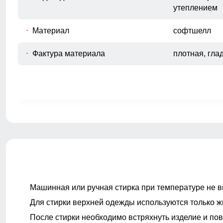
утеплением
Материал
софтшелл
Фактура материала
плотная, гла
Покрой
прямой, слег
Тип карманов
боковые вре
задний карм
Ветрозащита
высокая
Машинная или ручная стирка при температуре не в
Декоративные элементы
фирменный л
декоративная
Для стирки верхней одежды используются только ж
ремень, уси
После стирки необходимо встряхнуть изделие и пов