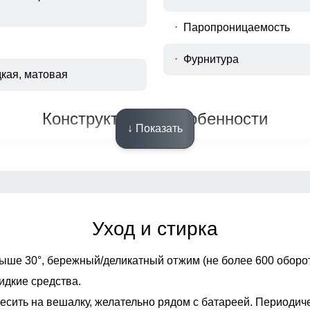
Паропроницаемость
Фурнитура
дкая, матовая
Конструктивные особенности
↓ Показать
ка зауженный
Вид застежки
зные карманы на молнии,
Особенности модели
ан на молнии
Уход и стирка
ыше 30°,
бережный/деликатный отжим (не более 600 оборот
ейбл, молнии,
 строчка, встроенный
идкие средства.
ленная фурнитура
есить на вешалку, желательно рядом с батареей. Периодич