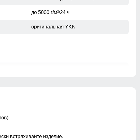
до 5000 г/м²/24 ч
оригинальная YKK
молния, кнопка, внутренняя фиксация
ветрозащитный материал,
влагозащитная пропитка, мягкий
флисовый внутренний слой,
эластичная ткань, повышенная
износостойкость, регулировка объема
ов).
талии, анатомичная посадка, свобода
движений, регулировка по низу
брючин, удобный встроенный ремень,
ески встряхивайте изделие.
задний карман на молнии