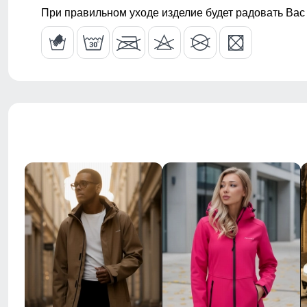
При правильном уходе изделие будет радовать Вас
Внутренние швы
усиленные, 
Пояс
со шлевками
Фиксация пояса
двойная, ус
Стиль
городской, п