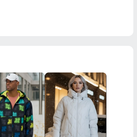
встроенный ремень с быстрой
фиксацией, внутренняя система
регулировки
средняя
утяжки с фиксаторами, регулировка
объема