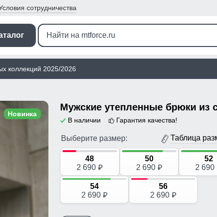
Условия
сотрудничества
аталог
ых коллекций 2025/2026
Новинка
В наличии
Гарантия качества!
Таблица раз
Выберите размер:
48
50
52
2 690
2 690
2 690
p
p
54
56
2 690
2 690
p
p