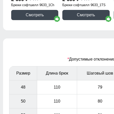
Брюки софтшелл 9633_1Ch
Брюки софтшелл 9633_1TS
Смотреть
Смотреть
*
Допустимые отклонения 
Размер
Длина брюк
Шаговый шов
48
110
79
50
110
80