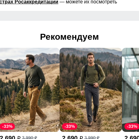
страх Росаккредитации
— можете их посмотреть
Рекомендуем
-33%
-33%
-33%
2 690
2 690
2 69
3 990
3 990
p
p
p
p