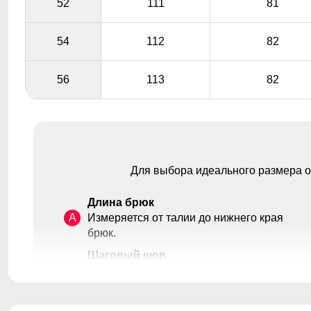
52
111
81
54
112
82
56
113
82
Для выбора идеального размера 
Длина брюк
A
Измеряется от талии до нижнего края
брюк.
Шаговый шов
B
От верхней внутренней части бедра
до нижнего края брюк.
Высота посадки