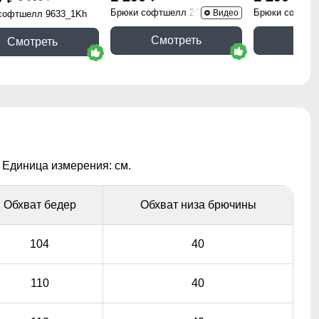
Брюки софтшелл 2403TC
Брюки софтше
Видео
софтшелл 9633_1Kh
Смотреть
Смо
Смотреть
 Единица измерения: см.
Обхват бедер
Обхват низа брючины
104
40
110
40