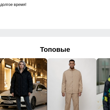
 долгое время!
аккуратно прошитые
Регулировка талии
Посадка
Низ брючин
Топовые
Дизайн и стиль
 и встроенным регулируемым ремнем
иленная
овседневный, спортивный, туристический