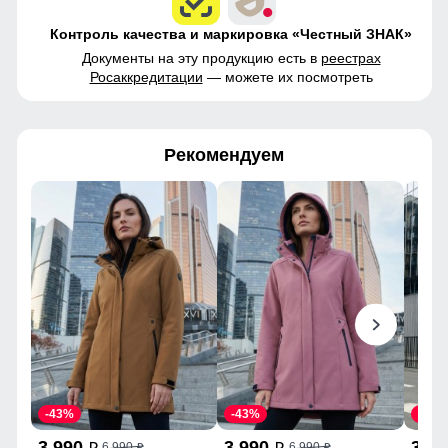
Контроль качества и маркировка «Честный ЗНАК»
Документы на эту продукцию есть в
реестрах
Росаккредитации
— можете их посмотреть
Рекомендуем
-43%
-43%
-43%
3 990
3 990
3 9
6 990
6 990
p
p
p
p