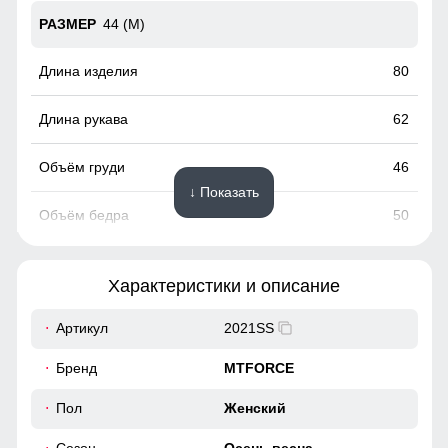
44 (M)
80
62
46
↓ Показать
50
46 (L)
Характеристики и описание
83
Артикул
2021SS
Бренд
MTFORCE
63
Пол
Женский
48