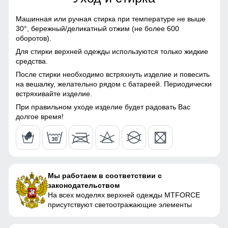
Конструктивные особенности
52
Машинная или ручная стирка при температуре не выше
30°,
бережный/деликатный отжим (не более 600
Покрой
полуприталенный
оборотов).
56
Для стирки верхней одежды используются только жидкие
Тип кармана
прорезной
средства.
После стирки необходимо встряхнуть изделие и повесить
Внутренние карманы
нет
на вешалку, желательно рядом с батареей. Периодически
Узнайте как правильно снять
встряхивайте изделие.
Воротник
стойка
мерки
При правильном уходе изделие будет радовать Вас
Для выбора идеального размера одежды,
долгое время!
Вид застежки
молния, кнопки
рекомендуем Вам измерить следующие
параметры при помощи сантиметровой ленты.
Упаковка и размеры
Длина куртки
A
Измеряется от верхней точки плеча
Цвета куртки
персиковый, малиновый,
до нижнего края куртки.
Мы работаем в соответствии с
салатовый, светло-серый
законодательством
Полуобхват груди
На всех моделях верхней одежды MTFORCE
Измеряется с передней стороны
Габариты (ДхШхВ)
58 x 38 x 5 см
B
присутствуют светоотражающие элементы
изделия, вокруг самой широкой части
груди.
Вес
0.71 кг