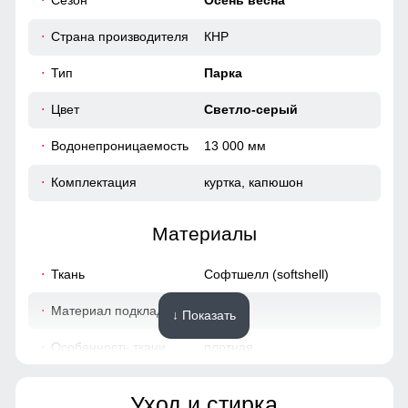
Сезон
Осень весна
52
Страна производителя
КНР
Тип
Парка
48 (XL)
Цвет
Светло-серый
85
Водонепроницаемость
13 000 мм
64
Комплектация
куртка, капюшон
50
Материалы
54
Ткань
Софтшелл (softshell)
50 (XXL)
Материал подкладки
флис
↓ Показать
Особенность ткани
плотная
86
Утеплитель
отсутствует
65
Уход и стирка