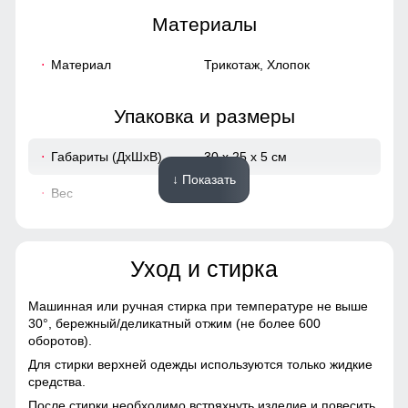
Материалы
Материал
Трикотаж, Хлопок
Упаковка и размеры
Габариты (ДхШхВ)
30 x 25 x 5 см
↓ Показать
Вес
0.51 кг
Описание
Уход и стирка
ВНИМАНИЕ!!! Товар который куплен с уценкой не
подлежит возврату и обмену.
Машинная или ручная стирка при температуре не выше
Отсутствуют брюки!
30°,
бережный/деликатный отжим (не более 600
оборотов).
Для стирки верхней одежды используются только жидкие
средства.
После стирки необходимо встряхнуть изделие и повесить