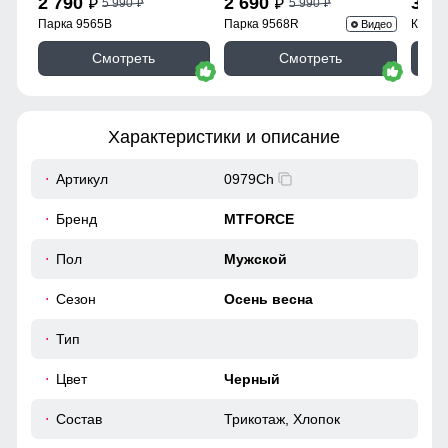
2 790
2 690
3 9
5 990
5 990
p
p
p
p
Парка 9565B
Парка 9568R
Куртк
Видео
Смотреть
Смотреть
Характеристики и описание
Артикул
0979Ch
Бренд
MTFORCE
Пол
Мужской
Сезон
Осень весна
Тип
Цвет
Черный
Состав
Трикотаж, Хлопок