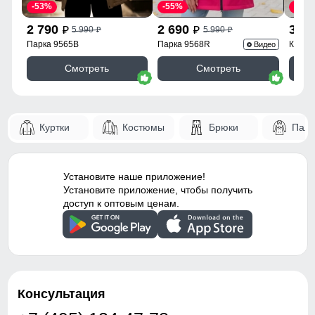
-53%
-55%
-43%
2 790
2 690
3 9
5 990
5 990
p
p
p
p
Парка 9565B
Парка 9568R
Куртк
Видео
Смотреть
Смотреть
Куртки
Костюмы
Брюки
Паль
Установите наше приложение!
Установите приложение, чтобы получить
доступ к оптовым ценам.
Консультация