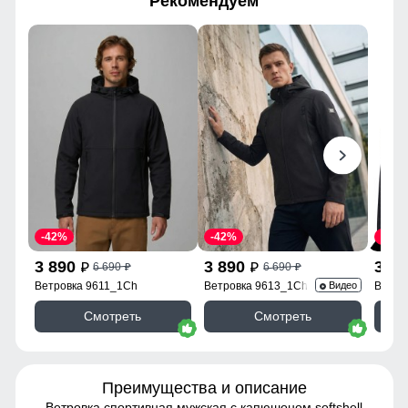
Рекомендуем
-42%
-42%
-42%
3 890
3 890
3 8
6 690
6 690
p
p
p
p
Ветровка 9611_1Ch
Ветровка 9613_1Ch
Ветро
Видео
Смотреть
Смотреть
Преимущества и описание
Ветровка спортивная мужская с капюшоном softshell