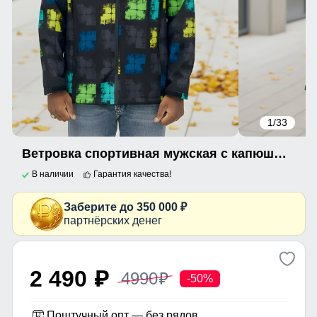
1
/33
Ветровка спортивная мужская с капюшоном softshell желтого цвета 9563J
В наличии
Гарантия качества!
Заберите до 350 000 ₽
партнёрских денег
2 490
4990
p
p
-50%
Поштучный опт — без рядов