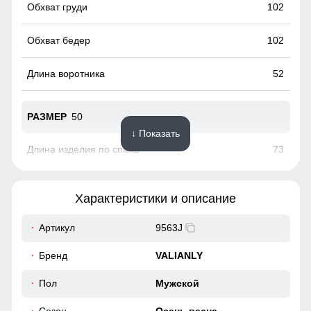
102
Кроме того, он позволяет создать более стильный силуэт,
подчеркивая фигуру.
102
52
50
↓ Показать
73
78
Характеристики и описание
52
Артикул
9563J
42
Бренд
VALIANLY
Фиксатор по низу изделия в ветровке предназначен для
108
Пол
Мужской
регулировки объема и плотности прилегание к телу. Это
резинка, которые можно затянуть или ослабить, что