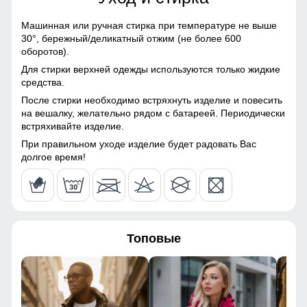
54
материалы, Полиэстер,
Тефлон
Машинная или ручная стирка при температуре не выше
30°,
бережный/деликатный отжим (не более 600
54
Материал подкладки
100% Полиэстер/флис
оборотов).
Для стирки верхней одежды используются только жидкие
Материал подкладки
100% Полиэстер/флис
76
средства.
воротника
После стирки необходимо встряхнуть изделие и повесить
80
на вешалку, желательно рядом с батареей. Периодически
Фактура материала
плотная
встряхивайте изделие.
Бренд фурнитуры
YKK*
54
При правильном уходе изделие будет радовать Вас
долгое время!
44
Конструктивные особенности
116
Покрой
Прямой/Свободный
Фиксатор рукава с липучкой!
Топовые
Длина подола
средняя
116
Фиксатор рукава с липучкой на весенней ветровке
обеспечивает надежную подгонку рукавов по запястью.
Длина одежды
до бедра
Это позволяет регулировать их объем, предотвращая
56
попадание холодного воздуха и влаги внутрь. Липучка
Тип рукава
Длинный
удобна в использовании и позволяет быстро