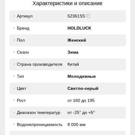
Характеристики и описание
62
Артикул
52361SS
Элемент одежды нужен для защиты шеи от холода, но со
временем стал стильной и модной деталью гардероба.
Бренд
HOLDLUCK
52
Водонепроницаемость: 8 000 мм
Пол
Женский
83
Ткань куртки обработана водоотталкивающей пропиткой
Сезон
Зима
снаружи и антибактериальной внутри.
Водонепроницаемая мембрана обеспечивает
75
превосходную защиту при мокром снеге или ледяном
Страна производителя
Китай
дожде и оперативно отводит влагу от тела наружу,
59
сохраняя тепло и комфорт.
Тип
Молодежные
63
Цвет
Светло-серый
Рост
от 160 до 195
62
Диапазон температур
от -25° до +5°
54
Водонепроницаемость
8 000 мм
84