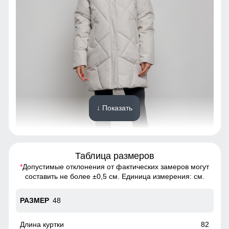
↓ Показать
Таблица размеров
*
Допустимые отклонения от фактических замеров могут
Благодаря универсальной посадке, куртка подойдет
составить не более ±0,5 см. Единица измерения: см.
девушкам и женщинам различным типом фигур.
48
Высокий воротник
Элемент одежды нужен для защиты шеи от холода, но со
82