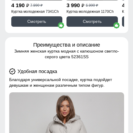
4 190
3 990
4 1
7 990
6 990
p
p
p
p
Куртка молодежная 7341Ch
Куртка молодежная 1170Ch
Куртк
Смотреть
Смотреть
Преимущества и описание
Зимняя женская куртка модная с капюшоном светло-
серого цвета 52361SS
Удобная посадка
Благодаря универсальной посадке, куртка подойдет
девушкам и женщинам различным типом фигур.