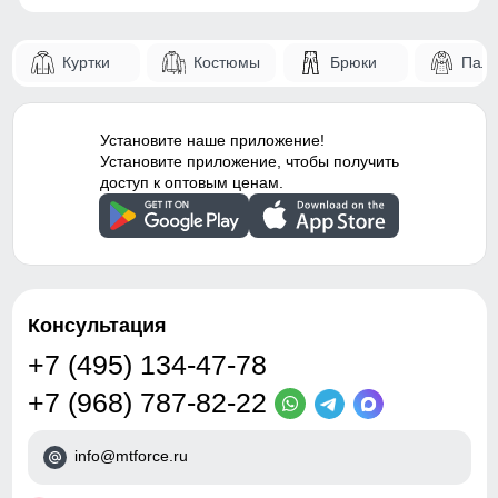
элемента
Карманы служат местом хранения различных мелочей.
Внутренние швы
Проклеены
Куртки
Костюмы
Брюки
Паль
Ветрозащитная планка
Вид застежки
Молния/Клапан/Кнопки
Ветрозащитная планка нужна для защиты от ветра и
Особенности
Влагонепроницаемая,
холодного воздуха который может проникнуть внутрь
Установите наше приложение!
ветрозащитная, дышащая
через молнию куртки.
Установите приложение, чтобы получить
доступ к оптовым ценам.
Дизайн и стиль
Вид одежды
Свободная, утепленная
модель
Консультация
Стиль
Вечерний, повседневный,
школьный
+7 (495) 134-47-78
+7 (968) 787-82-22
Вид принта
Однотонный
Коллекция
Зима 2024-2025
info@mtforce.ru