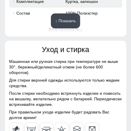
Комплектация
Куртка, капюшон
Состав
100% Полиэстер
76
↓ Показать
61
Материалы
65
Материал
Плащевка, Мембранные
Уход и стирка
материалы, Натуральные
материалы, Полиэстер,
63
Тефлон, Ткань,
Машинная или ручная стирка при температуре не выше
Экологичные материалы
Ткань куртки обработана водоотталкивающей пропиткой
30°,
бережный/деликатный отжим (не более 600
снаружи и антибактериальной внутри.
оборотов).
56
Материал подкладки
100% полиэстер
Водонепроницаемая мембрана обеспечивает
Для стирки верхней одежды используются только жидкие
превосходную защиту при мокром снеге или ледяном
средства.
85
Материал подкладки
100% полиэстер
дожде и оперативно отводит влагу от тела наружу,
После стирки необходимо встряхнуть изделие и повесить
воротника
сохраняя тепло и комфорт.
на вешалку, желательно рядом с батареей. Периодически
77
встряхивайте изделие.
Материал подкладки
100% полиэстер
Удобные и вместительные карманы
капюшона
При правильном уходе изделие будет радовать Вас
63
Карманы служат местом хранения различных мелочей.
долгое время!
Материал наполнителя
Синтепон
67