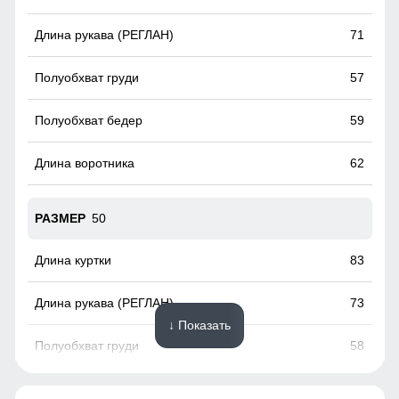
временем стал стильной и модной деталью гардероба.
71
57
59
62
50
83
73
↓ Показать
58
61