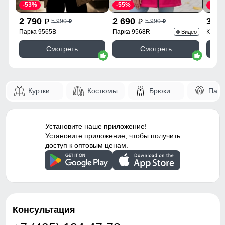
-53%
-55%
-43%
2 790
2 690
3 9
5 990
5 990
p
p
p
p
Парка 9565B
Парка 9568R
Куртк
Видео
Смотреть
Смотреть
Куртки
Костюмы
Брюки
Паль
Установите наше приложение!
Установите приложение, чтобы получить
доступ к оптовым ценам.
Консультация