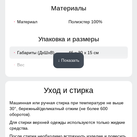
Материалы
Материал
Полиэстер 100%
Упаковка и размеры
Габариты (ДхШхВ)
46 x 30 x 15 см
↓ Показать
Вес
0.51 кг
Описание
Уход и стирка
ВНИМАНИЕ!!! Товар который куплен с уценкой не
подлежит возврату и обмену.
Машинная или ручная стирка при температуре не выше
Образец!
30°,
бережный/деликатный отжим (не более 600
оборотов).
Для стирки верхней одежды используются только жидкие
средства.
После стирки необходимо встряхнуть изделие и повесить