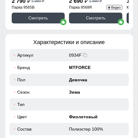
2 790
2 690
3 9
5 990
5 990
p
p
p
p
Парка 9565B
Парка 9568R
Куртк
Видео
Смотреть
Смотреть
Характеристики и описание
Артикул
0934F
Бренд
MTFORCE
Пол
Девочка
Сезон
Зима
Тип
Цвет
Фиолетовый
Состав
Полиэстер 100%