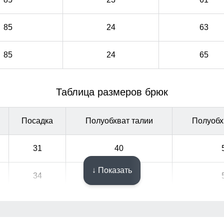
85
24
63
85
24
65
Таблица размеров брюк
Посадка
Полуобхват талии
Полуобх
31
40
↓ Показать
34
43
36
45