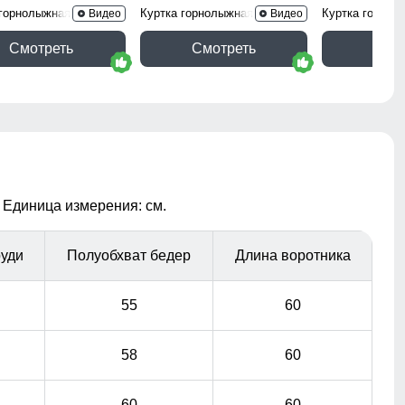
 горнолыжная 2302F
Куртка горнолыжная 2412Kh
Куртка горнол
Видео
Видео
Смотреть
Смотреть
Смо
 Единица измерения: см.
руди
Полуобхват бедер
Длина воротника
55
60
58
60
60
60