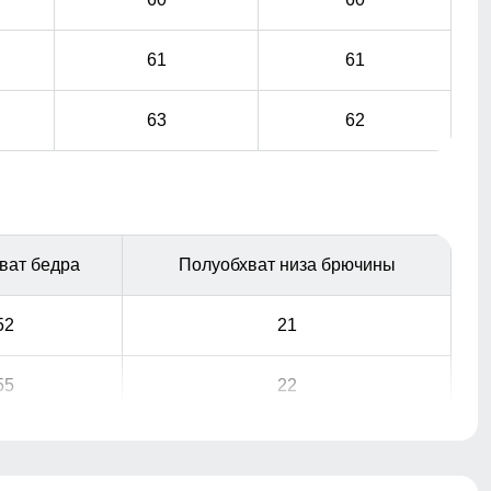
61
61
63
62
ват бедра
Полуобхват низа брючины
52
21
55
22
58
23