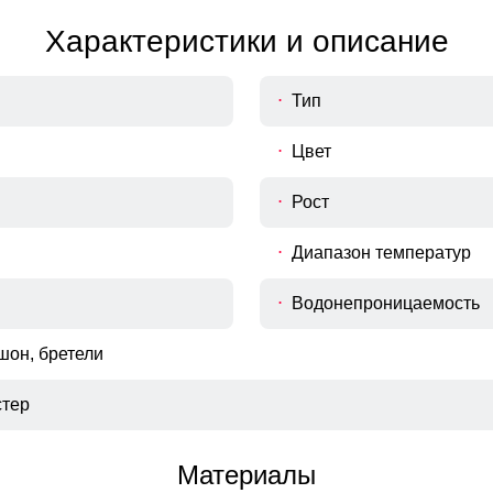
36
48
Характеристики и описание
36
50
Тип
Цвет
Рост
Диапазон температур
Водонепроницаемость
шон, бретели
тер
Материалы