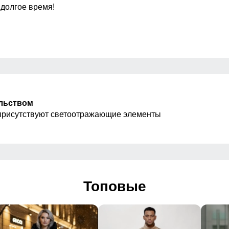
 долгое время!
Внутренние швы
олния прорезиненная
Вид застежки
Особенности модели
ки, На капюшоне, на
ельством
присутствуют светоотражающие элементы
Тип посадки
Дизайн и стиль
/Свободная/Утепленная модель
Топовые
 повседневный, вечерний
отип, Однотонный, Светится в темноте