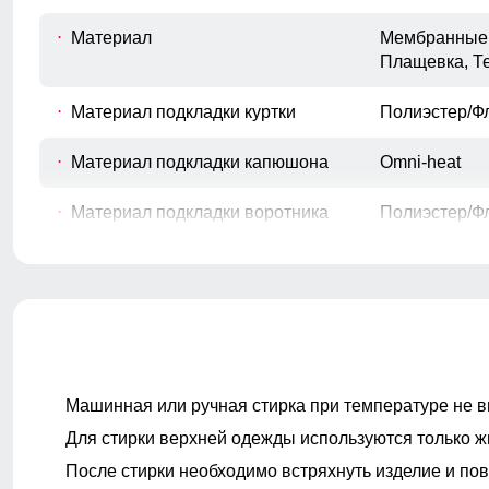
Материал
Мембранные 
Плащевка, Т
Материал подкладки куртки
Полиэстер/Фл
Материал подкладки капюшона
Omni-heat
Материал подкладки воротника
Полиэстер/Ф
Покрой
свободный
Длина подола
Средняя дли
Машинная или ручная стирка при температуре не в
Для стирки верхней одежды используются только ж
Тип рукава
Длинный
После стирки необходимо встряхнуть изделие и пов
Внутренние карманы
Есть