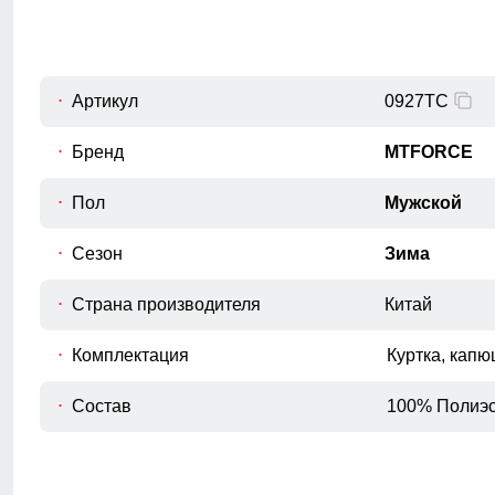
54
110
78
56 (3XL)
112
78
Артикул
0927TC
Бренд
MTFORCE
Пол
Мужской
Сезон
Зима
Страна производителя
Китай
Комплектация
Куртка, капю
Состав
100% Полиэс