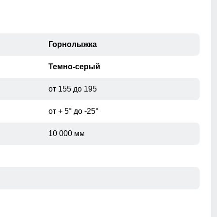
60
24
62
26
Горнолыжка
Темно-серый
от 155 до 195
от + 5° до -25°
10 000 мм