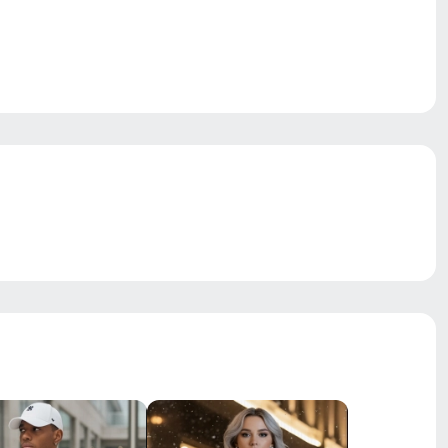
Проклеены
Двойная молния/липучки/клапан
family look, ветрозащита,
водоотталкивающий материал,
гипоаллергенный материал, дышащий
материал
Средняя