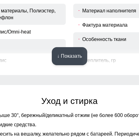
материалы, Полиэстер,
Материал наполнителя
ефлон
Фактура материала
ис/Omni-heat
Особенность ткани
↓ Показать
лис
Утеплитель, гр
Конструктивные особенности
Опции капюшона
Уход и стирка
на
Декоративные элемент
ыше 30°,
бережный/деликатный отжим (не более 600 оборот
идкие средства.
Конструктивность элеме
есить на вешалку, желательно рядом с батареей. Периодич