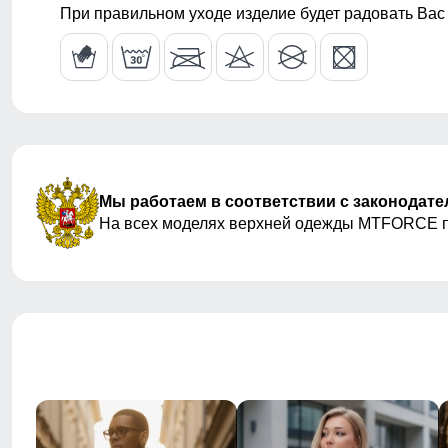
При правильном уходе изделие будет радовать Вас
Тип кармана
Прорезной/М
Форма воротника
Стойка
Фиксаторы
По низу курт
рукавах
Мы работаем в соответствии с законодат
На всех моделях верхней одежды MTFORCE 
Вид одежды
Горнолыжная
Стиль
Спортивный,
Рисунок
Надписи, Лог