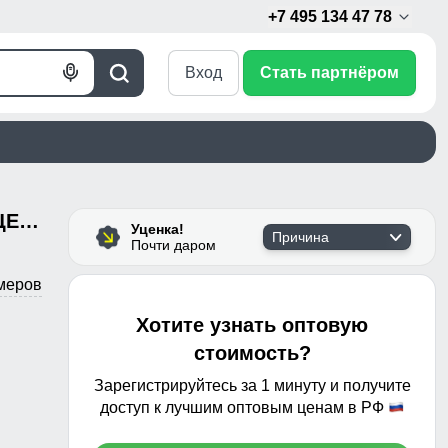
+7 495 134 47 78
Вход
Стать партнёром
Голосовой
Поиск
поиск
Горнолыжная куртка мужская УЦЕНКА темно-серого цвета 0927TC
Уценка!
Причина
Почти даром
меров
Хотите узнать оптовую
стоимость?
Зарегистрируйтесь за 1 минуту и получите
доступ к лучшим оптовым ценам в РФ