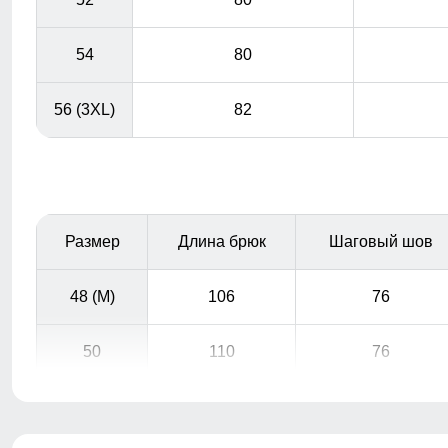
54
80
56 (3XL)
82
Размер
Длина брюк
Шаговый шов
48 (M)
106
76
50
110
76
52
110
78