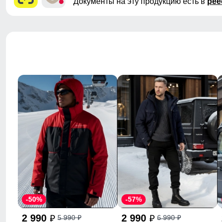
Документы на эту продукцию есть в
рее
-50%
-57%
2 990
2 990
5 990
6 990
p
p
p
p