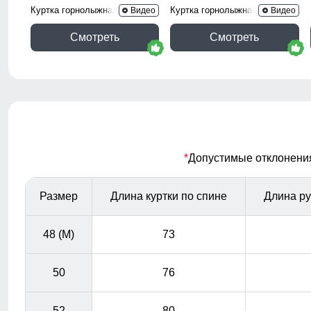
Куртка горнолыжная 7616Kr
Куртка горнолыжная 2302TS
Видео
Видео
Смотреть
Смотреть
*
Допустимые отклонения 
Размер
Длина куртки по спине
Длина ру
48 (M)
73
50
76
52
80