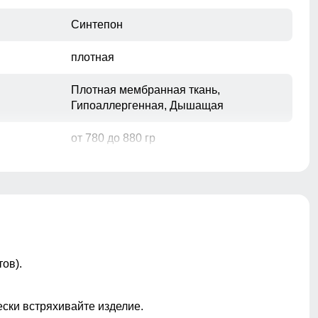
Синтепон
плотная
Плотная мембранная ткань,
Гипоаллергенная, Дышащая
от 780 до 880 гр
Съемный
ы
Вырез для пальца, Капюшон, Карманы,
ов).
Светоотражающие элементы
нта
Карман ски-пасс
ески встряхивайте изделие.