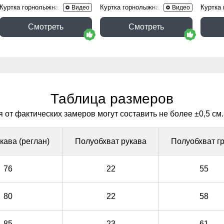
Куртка горнолыжная 2302Kh
Куртка горнолыжная 2302Bl
Куртка
Видео
Видео
Смотреть
Смотреть
Таблица размеров
от фактических замеров могут составить не более ±0,5 см.
кава (реглан)
Полуобхват рукава
Полуобхват г
76
22
55
80
22
58
85
23
61