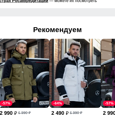
страх Росаккредитации
— можете их посмотреть
Рекомендуем
-57%
-64%
-57%
2 990
2 490
2 99
6 990
6 990
p
p
p
p