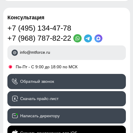
Вид застежки
Двойная молния/Кнопки/
Клапан
35
Консультация
Особенности модели
family look, вентиляция,
водоотталкивающий
+7 (495) 134-47-78
46
материал, ветрозащита,
дышащий материал,
+7 (968) 787-82-22
гипоаллергенный
18
материал
info@mtforce.ru
Особенности
Съемные регулируемые
44 (M)
полукомбинезона
бретели, флисовая
•
Пн-Пт - С 9:00 до 18:00 по МСК
105
Тип посадки
Средняя
Обратный звонок
76
Дизайн и стиль
Скачать прайс-лист
32
Стиль
Горные лыжи, Санки/
Снегокаты/Тюбинги,
Написать директору
37
Снегоходы, Сноубординг
Рисунок
Однотонный, Другое,
48
Ветрозащитная планка нужна для защиты от ветра и
Скачать приложение для iOS