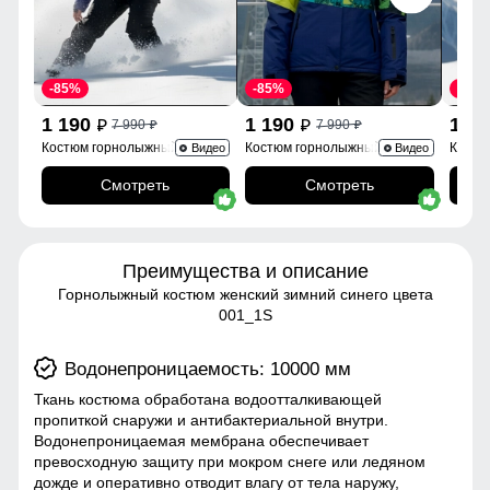
-85%
-85%
-85%
1 190
1 190
1 1
7 990
7 990
p
p
p
p
Костюм горнолыжный
Костюм горнолыжный 0005Sl
Костю
Видео
Видео
02395Sl
Смотреть
Смотреть
Преимущества и описание
Горнолыжный костюм женский зимний синего цвета
001_1S
Водонепроницаемость: 10000 мм
Ткань костюма обработана водоотталкивающей
пропиткой снаружи и антибактериальной внутри.
Водонепроницаемая мембрана обеспечивает
превосходную защиту при мокром снеге или ледяном
дожде и оперативно отводит влагу от тела наружу,