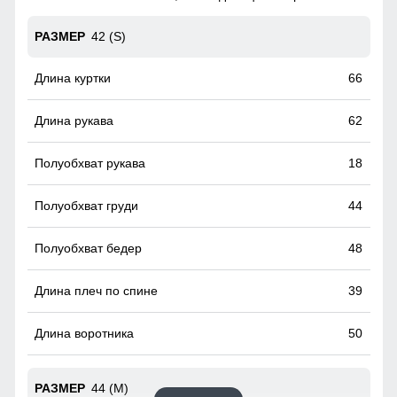
пропиткой снаружи и антибактериальной внутри.
Водонепроницаемая мембрана обеспечивает
42 (S)
превосходную защиту при мокром снеге или ледяном
дожде и оперативно отводит влагу от тела наружу,
сохраняя тепло и комфорт.
66
Карман ски пасс
62
Карман служит для хранения карточки Ski-Pass(
пластиковая карта с магнитным чипом применяемая на
18
горнолыжных курортах). Кармашек может служить местом
хранения других мелочей, например ключи или телефон.
44
48
39
50
44 (M)