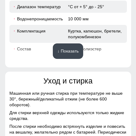
закрыть, чтобы сохранить тепло, если идет речь о
Диапазон температур
°С от + 5° до - 25°
холодном времени года.
63
Водонепроницаемость
10 000 мм
19
Комплектация
Куртка, капюшон, бретели,
полукомбинезон
48
Состав
100% Полиэстер
↓ Показать
52
Материалы
40
Уход и стирка
Материал
Gore-tex, Мембранные
52
материалы, Натуральные
материалы, Полиэстер,
Машинная или ручная стирка при температуре не выше
Плащевка, Тефлон,
30°,
бережный/деликатный отжим (не более 600
48 (XL)
Экологичные материалы
оборотов).
Для стирки верхней одежды используются только жидкие
Материал подкладки
Полиэстер/Ткани TW -
72
средства.
костюма
сетка Air Mesh
После стирки необходимо встряхнуть изделие и повесить
64
на вешалку, желательно рядом с батареей. Периодически
Материал подкладки
Ткани TW - сетка Air Mesh/
Это лучший помощник для влагоотведения и она