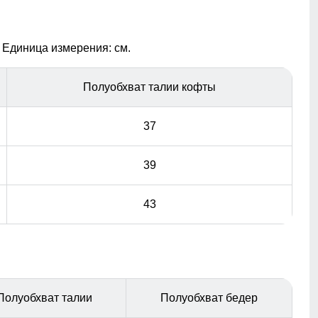
фитнеса, горных и беговых лыж, езды на велосипеде.
 Единица измерения: см.
Полуобхват талии кофты
37
39
43
Полуобхват талии
Полуобхват бедер