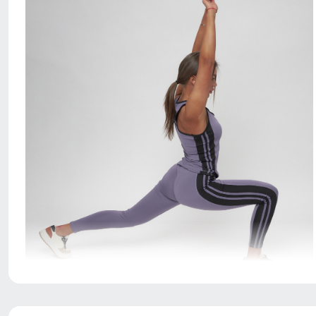
Костюм для занятий фитнесом должен выглядеть ярко
и привлекательно, хорошо облегать тело, лучше