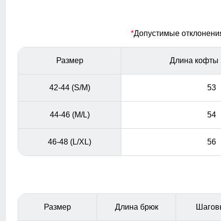
отдать предпочтение синтетике, выводящей пот.
Легинсы
*
Допустимые отклонения 
Легинсы подчеркивают фигуру. Преимуществом их
является повышенный комфорт, удобство,
Размер
Длина кофты 
универсальность.
42-44 (S/M)
53
44-46 (M/L)
54
46-48 (L/XL)
56
Размер
Длина брюк
Шагов