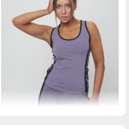
Идеальна для тренировок средней интенсивности:
бега, скалолазания, для силовых упражнений,