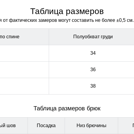
чтобы хорошо были видны все мышцы. Так намного
чтобы хорошо были видны все мышцы. Так намного
проще оттачивать технику выполнения упражнений.
проще оттачивать технику выполнения упражнений.
Таблица размеров
от фактических замеров могут составить не более ±0,5 см.
по спине
Полуобхват груди
34
36
38
Таблица размеров брюк
ый шов
Посадка
Низ брючины