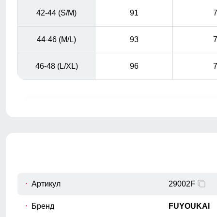
42-44 (S/M)
91
44-46 (M/L)
93
46-48 (L/XL)
96
Легинсы подчеркивают фигуру. Преимуществом их
является повышенный комфорт, удобство,
универсальность.
Для выбора идеального размера 
Длина топа
A
Измеряется от верхней точки плеча до
нижнего края изделия.
Артикул
29002F
Полуобхват груди
B
Измеряется с передней стороны топа,
Бренд
FUYOUKAI
вокруг самой широкой части груди.