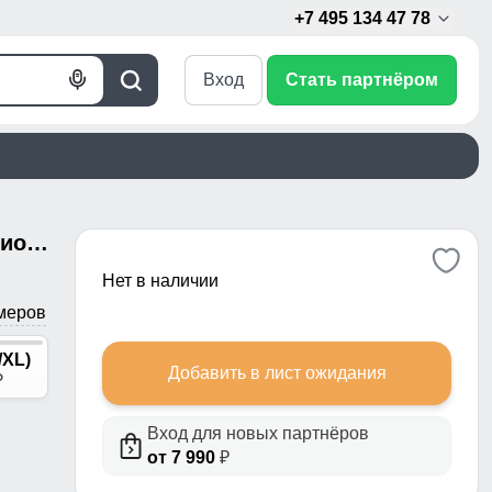
+7 495 134 47 78
Вход
Стать партнёром
Голосовой
Поиск
поиск
Костюм для фитнеса женский фиолетового цвета 29002F
Нет в наличии
меров
/XL)
Добавить в лист ожидания
p
Вход для новых партнёров
от 7 990
₽