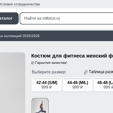
Условия
сотрудничества
аталог
ых коллекций 2025/2026
Гарантия качества!
Таблица раз
Выберите размер:
42-44 (S/M)
44-46 (M/L)
46-48 (L
999
999
999
p
p