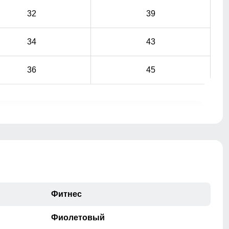
32
39
34
43
36
45
при помощи сантиметровой ленты.
Фитнес
Фиолетовый