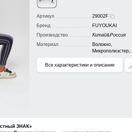
Артикул
29002F
Бренд
FUYOUKAI
Производство
Китай
&
Россия
Материал
Волокно,
Микрополиэстер,
Натуральные
материалы, Полиэ
Все характеристики и описание
Сетчатая ткань,
Спандекс, Текстил
Ткань
естный ЗНАК»