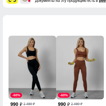
Документы на эту продукцию есть в
рее
-60%
-60%
990
990
2 490
2 490
p
p
p
p