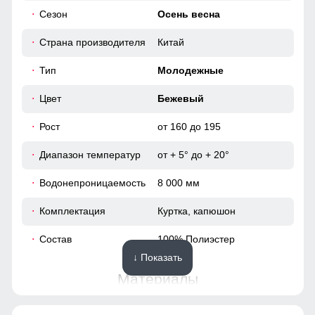
Сезон
Осень весна
52
Страна производителя
Китай
70
Тип
Молодежные
66
Цвет
Бежевый
Рост
от 160 до 195
59
Диапазон температур
от + 5° до + 20°
57
Водонепроницаемость
8 000 мм
49
Комплектация
Куртка, капюшон
55
Состав
100% Полиэстер
↓ Показать
54
Материалы
73
Материал
Мембранные материалы,