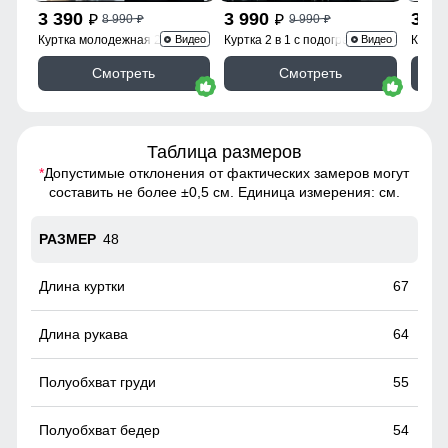
3 390
3 990
3 3
8 990
9 990
p
p
p
p
Куртка молодежная 2409TS
Куртка 2 в 1 с подогревом
Куртк
Видео
Видео
6668TS
Смотреть
Смотреть
Таблица размеров
*
Допустимые отклонения от фактических замеров могут
составить не более ±0,5 см. Единица измерения: см.
48
67
64
55
54