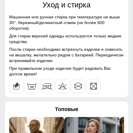
Уход и стирка
Плащевка, Полиэстер,
Болонь
68
Машинная или ручная стирка при температуре не выше
Материал подкладки
100% полиэстер
30°,
бережный/деликатный отжим (не более 600
61
куртки
оборотов).
Для стирки верхней одежды используются только жидкие
Материал подкладки
100% полиэстер
59
средства.
воротника
После стирки необходимо встряхнуть изделие и повесить
50
на вешалку, желательно рядом с батареей. Периодически
Материал подкладки
100% полиэстер
встряхивайте изделие.
капюшона
56
При правильном уходе изделие будет радовать Вас
Материал наполнителя
Синтепон
долгое время!
Особенность ткани
Мембранная ткань
56
Утеплитель гр
от 180 до 280
76
Топовые
Конструктивные особенности
68
Покрой
Прямой
63