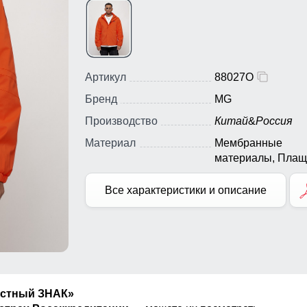
Артикул
88027O
Бренд
MG
Производство
Китай
&
Россия
Материал
Мембранные
материалы, Плащ
Полиэстер, Тефл
Все характеристики и описание
естный ЗНАК»