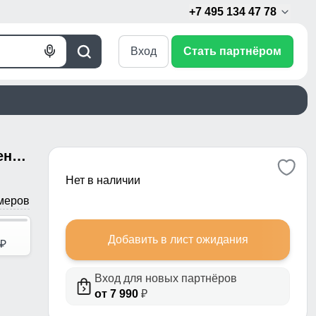
+7 495 134 47 78
Вход
Стать партнёром
Голосовой
Поиск
поиск
Куртка спортивная мужская весенняя с капюшоном оранжевого цвета 88027O
Нет в наличии
меров
Добавить в лист ожидания
p
Вход для новых партнёров
от 7 990
₽