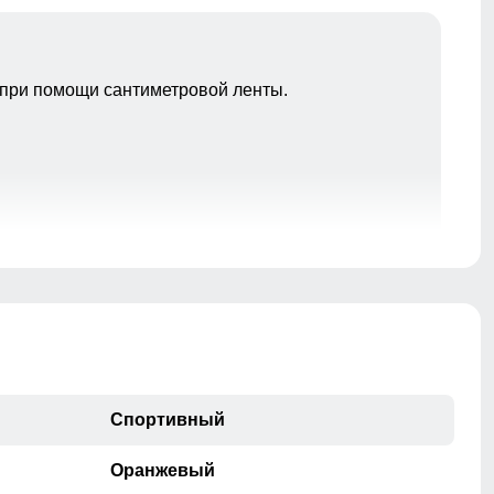
при помощи сантиметровой ленты.
Подкладка характеризуются следующими качествами
легкость теплозащита воздухопроницаемость
прочность простота ухода пониженная способность
вызывать аллергические реакции.
Спортивный
Оранжевый