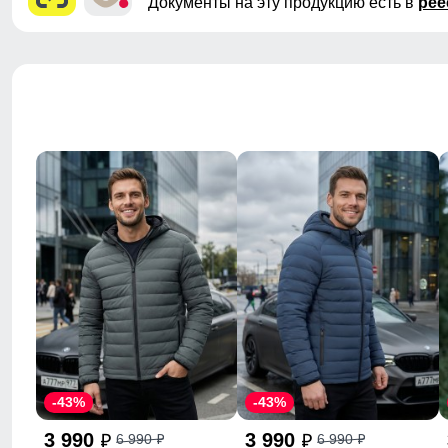
Документы на эту продукцию есть в
рее
-43%
-43%
3 990
3 990
6 990
6 990
p
p
p
p