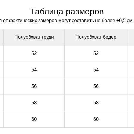
предлагает удобство и практичность в использовании.
предлагает удобство и практичность в использовании.
Таблица размеров
от фактических замеров могут составить не более ±0,5 см.
Полуобхват груди
Полуобхват бедер
52
52
54
54
56
56
58
58
60
60