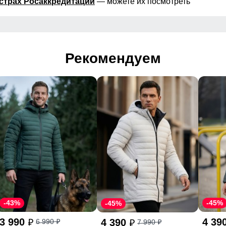
страх Росаккредитации
— можете их посмотреть
Рекомендуем
-43%
-45%
-45%
3 990
4 39
4 390
6 990
7 990
p
p
p
p