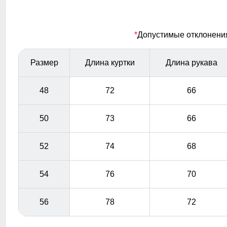
выделяется своим молодежным стилем и подходит к
различным образам.
*
Допустимые отклонения 
Защита от воды и ветра
Эта мужская куртка с водонепроницаемостью 8 000
Размер
Длина куртки
Длина рукава
мм и ветрозащитными свойствами обеспечивает
надежную защиту от непогоды, поддерживая сухость
48
72
66
и комфорт в зимние месяцы.
50
73
66
52
74
68
54
76
70
56
78
72