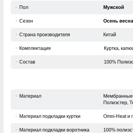
Внутренний шов рукава
Пол
Мужской
E
Расстояние от подмышечного шва
вниз до окончания рукава.
Сезон
Осень весн
Полуобхват бедер
F
Измеряется по самым широким
Страна производителя
Китай
точкам ягодиц.
Комплектация
Куртка, кап
Состав
100% Полиэс
Материал
Мембранные 
Полиэстер, 
Материал подкладки куртки
Omni-Heat и 
Материал подкладки воротника
100% полиэс