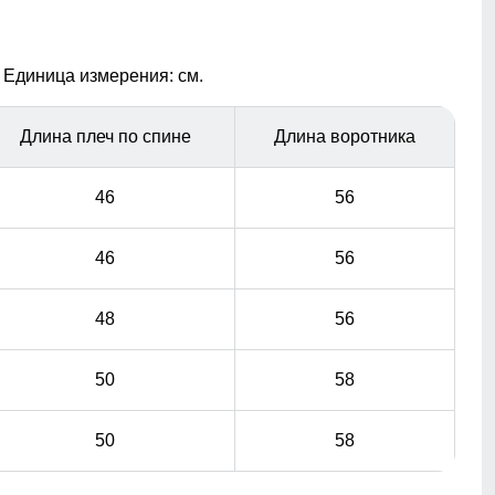
гардероба.
Материал подкладки полиэстер
 Единица измерения: см.
Подкладка характеризуются следующими качествами
легкость теплозащита воздухопроницаемость
Длина плеч по спине
Длина воротника
прочность простота ухода пониженная способность
вызывать аллергические реакции.
46
56
46
56
48
56
50
58
50
58