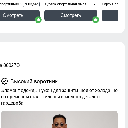
 спортивная 9629_1Kh
Куртка спортивная 9623_1TS
Куртка спорти
Видео
Смотреть
Смотреть
Смо
та 88027O
Высокий воротник
Элемент одежды нужен для защиты шеи от холода, но
со временем стал стильной и модной деталью
гардероба.