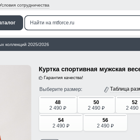
Условия
сотрудничества
аталог
ых коллекций 2025/2026
Гарантия качества!
Таблица раз
Выберите размер:
48
50
52
2 490
2 490
2 490
p
p
54
56
2 490
2 490
p
p