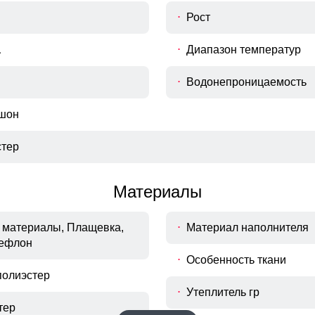
Рост
а
Диапазон температур
Водонепроницаемость
юшон
тер
Материалы
материалы, Плащевка,
Материал наполнителя
Тефлон
Особенность ткани
полиэстер
Утеплитель гр
тер