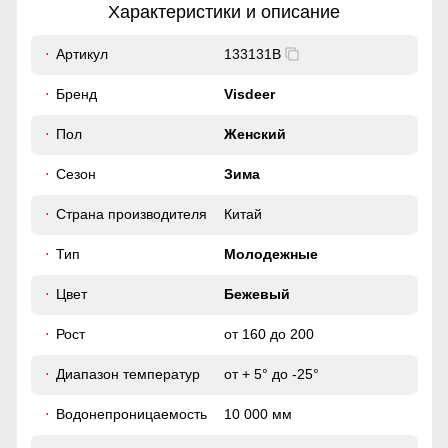
Характеристики и описание
52
Артикул
133131B
Фиксатор служит для регулирования по фигуре.
53
Бренд
Visdeer
Несъемный ветрозащитный капюшон
61
Пол
Женский
Капюшон предназначен для защиты головы от ветра и
дождя. Капюшон - регулировка объема дает возможность
Сезон
Зима
сделать капюшон более эргономичным и комфортным.
48
Страна производителя
Китай
93
Тип
Молодежные
55
Цвет
Бежевый
Рост
от 160 до 200
50
Диапазон температур
от + 5° до -25°
53
Водонепроницаемость
10 000 мм
54