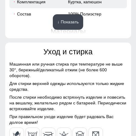
Комплектация
Куртка, капюшон
61
Состав
100% Полиэстер
↓ Показать
50
Материалы
94
Материал
Мембранные материалы,
Уход и стирка
Кроличий мех,
Натуральные материалы,
56
Полиэстер, Плащевка,
Капюшон предназначен для защиты головы от ветра и
Машинная или ручная стирка при температуре не выше
Тефлон, Ткань,
дождя. Капюшон - регулировка объема дает возможность
30°,
бережный/деликатный отжим (не более 600
51
Экологичные материалы
сделать капюшон более эргономичным и комфортным.
оборотов).
Для стирки верхней одежды используются только жидкие
Материал подкладки
100% полиэстер
54
средства.
Высокий воротник
После стирки необходимо встряхнуть изделие и повесить
Материал подкладки
100% полиэстер
Элемент одежды нужен для защиты шеи от холода, но со
54
на вешалку, желательно рядом с батареей. Периодически
воротника
временем стал стильной и модной деталью гардероба.
встряхивайте изделие.
Материал подкладки
100% полиэстер
61
При правильном уходе изделие будет радовать Вас
капюшона
долгое время!
Материал наполнителя
Тинсулейт
52