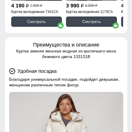
4 190
3 990
4 1
7 990
6 990
p
p
p
p
Куртка молодежная 7341Ch
Куртка молодежная 1170Ch
Куртк
Смотреть
Смотреть
Преимущества и описание
Куртка зимняя женская модная из кроличьего меха
бежевого цвета 133131B
Удобная посадка
Благодаря универсальной посадке, подойдет девушкам,
женщинам различным типом фигур.