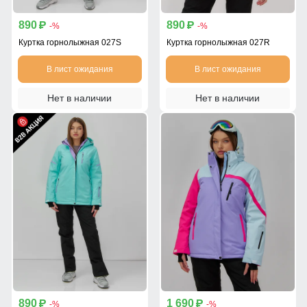
890
890
p
p
-%
-%
Куртка горнолыжная 027S
Куртка горнолыжная 027R
В лист ожидания
В лист ожидания
Нет в наличии
Нет в наличии
890
1 690
p
p
-%
-%