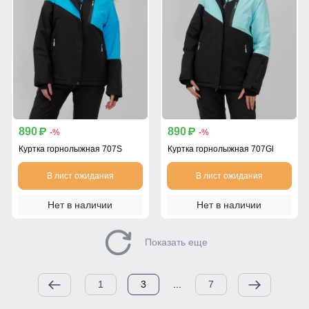
890
890
p
p
-%
-%
Куртка горнолыжная 707S
Куртка горнолыжная 707Gl
В лист ожидания
В лист ожидания
Нет в наличии
Нет в наличии
Показать еще
1
3
...
7