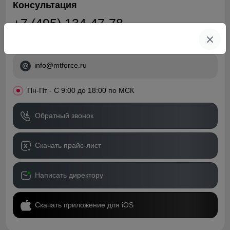
Консультация
+7 (495) 134-47-78
+7 (968) 787-82-22
info@mtforce.ru
•
Пн-Пт - С 9:00 до 18:00 по МСК
Обратный звонок
Скачать прайс-лист
Написать директору
Скачать приложение для iOS