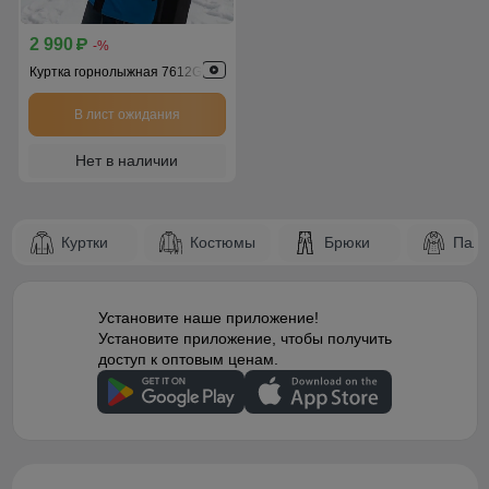
2 990
p
-%
Куртка горнолыжная 7612Gl
В лист ожидания
Нет в наличии
Куртки
Костюмы
Брюки
Паль
Установите наше приложение!
Установите приложение, чтобы получить
доступ к оптовым ценам.