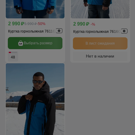
2 990
2 990
p
5 990
-50%
p
p
-%
Куртка горнолыжная 7611Gl
Куртка горнолыжная 7616Gl
Выбрать размер
В лист ожидания
Нет в наличии
48