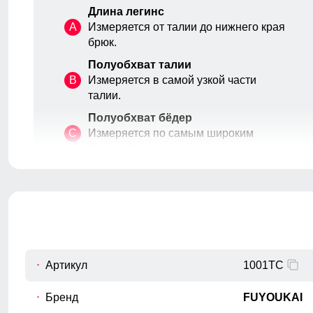
Длина легинс
A
Измеряется от талии до нижнего края
брюк.
Полуобхват талии
B
Измеряется в самой узкой части
талии.
Полуобхват бёдер
C
Измеряется по самым широким
точкам ягодиц.
Шаговый шов
D
От верхней внутренней части бедра
Большинство лосин имеют плоские швы, которые не
до нижнего края брюк.
вызывают дискомфорта и не натирают кожу.
Полуобхват низа брючины
E
Измеряется полуобхват штанины по
нижнему краю.
Артикул
1001TC
Высота посадки
Измеряется по переднему шву, от
Бренд
FUYOUKAI
F
верхнего среза брюк до шагового