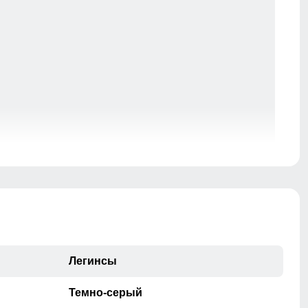
Лосины стали популярны не только среди
спортсменов, но и среди модников благодаря своему
стильному виду и возможности сочетать их с
различной обувью и одеждой.
Легинсы
Темно-серый