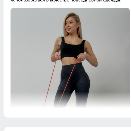
Легинсы - это обтягивающие брюки, которые плотно
прилегают к телу. Они обычно изготавливаются из