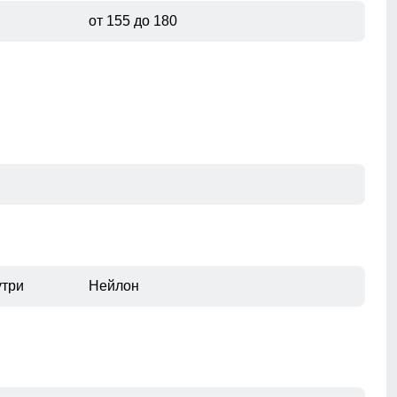
от 155 до 180
утри
Нейлон