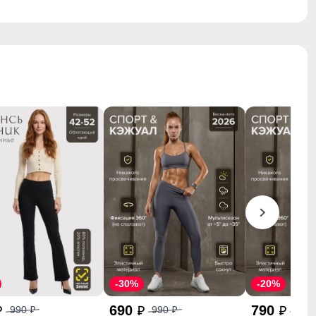
-30%
-20%
690
790
990
990
990
p
p
p
p
p