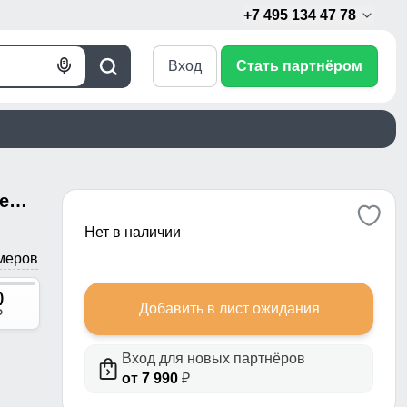
+7 495 134 47 78
Вход
Стать партнёром
Голосовой
Поиск
поиск
Легинсы для фитнеса женские темно-серого цвета 1001TC
Нет в наличии
меров
)
Добавить в лист ожидания
p
Вход для новых партнёров
от 7 990
₽