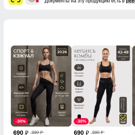
Документы на эту продукцию есть в
рее
-30%
-30%
690
690
990
990
p
p
p
p