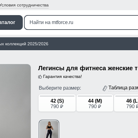
Условия
сотрудничества
аталог
ых коллекций 2025/2026
Гарантия качества!
Таблица раз
Выберите размер:
42 (S)
44 (M)
46 (L
790
790
790
p
p