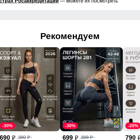
страх Росаккредитации
— можете их посмотреть
Рекомендуем
-30%
-30%
-20%
690
699
790
990
999
p
p
p
p