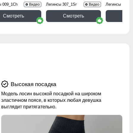
ы 009_1Ch
Легинсы 307_1Sr
Легинсы 100_1
Видео
Видео
Смотреть
Смотреть
Смо
Высокая посадка
Модель лосин высокой посадкой на широком
эластичном поясе, в которых любая девушка
выглядит притягательно.