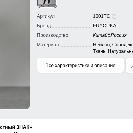
Артикул
1001TC
Бренд
FUYOUKAI
Производство
Китай
&
Россия
Материал
Нейлон, Спандекс
Ткань, Натуральн
материалы,
Экологичные
Все характеристики и описание
материалы
естный ЗНАК»