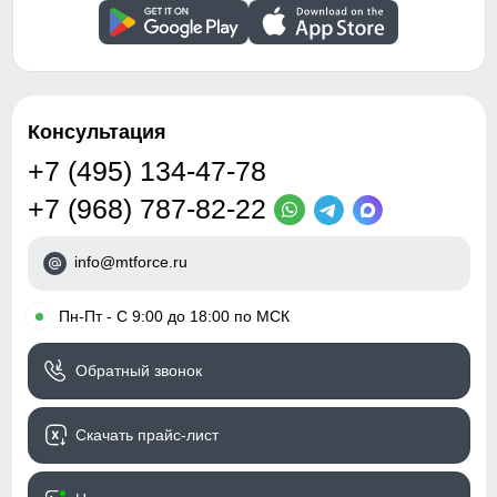
Стиль
Спортивный,
повседневный, вечерний
Рисунок
Однотонный, Полоска,
Надписи, Логотип
Консультация
Коллекция
Осень-зима 2024
+7 (495) 134-47-78
Тренд
уличная мода
+7 (968) 787-82-22
Упаковка и размеры
info@mtforce.ru
Тип упаковки
Пакет
•
Пн-Пт - С 9:00 до 18:00 по МСК
Цвет комплекта
серый
Обратный звонок
Габариты (ДхШхВ)
54 x 36 x 7 см
Вес
1.01 кг
Скачать прайс-лист
Описание