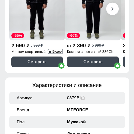
-55%
-60%
-55%
2 690
2 390
2 6
от
5 990
5 990
p
p
p
p
Костюм спортивный 330Ch
Костюм спортивный 336Ch
Костю
Видео
Смотреть
Смотреть
Характеристики и описание
Артикул
0879B
Бренд
MTFORCE
Пол
Мужской
Сезон
Демисезон