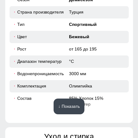
Страна производителя
Турция
Тип
Спортивный
Цвет
Бежевый
Рост
от 165 до 195
Диапазон температур
°С
Водонепроницаемость
3000 мм
Комплектация
Олимпийка
Состав
85% Хлопок 15%
Полиэстер
↓ Показать
Материалы
Уход и стирка
Материал
Хлопок,Трикотаж,