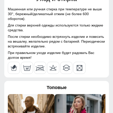
Полиэстер, Экологичные
материалы
Машинная или ручная стирка при температуре не выше
30°,
бережный/деликатный отжим (не более 600
Материал подкладки
Флис/Начес
оборотов).
Для стирки верхней одежды используются только жидкие
Фактура материала
рубчик
средства.
После стирки необходимо встряхнуть изделие и повесить
Особенность ткани
Гипоаллергенная/
на вешалку, желательно рядом с батареей. Периодически
Дышащая
встряхивайте изделие.
При правильном уходе изделие будет радовать Вас
Конструктивные особенности
долгое время!
Покрой
свободный
Длина подола
Средняя длина
Топовые
Тип рукава
Длинный
Внутренние карманы
Нет
Тип кармана
Прорезной/Молния