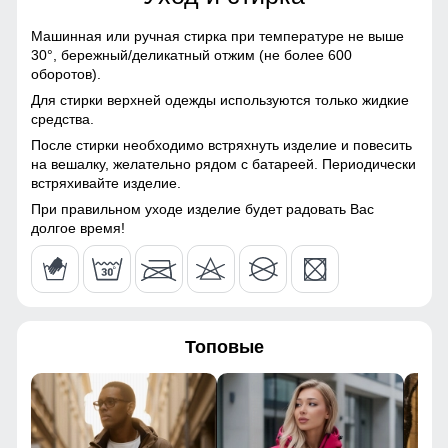
Полиэстер, Плащевка,
Тефлон, Ткань,
Машинная или ручная стирка при температуре не выше
Экологичные материалы
30°,
бережный/деликатный отжим (не более 600
оборотов).
Материал подкладки
100% полиэстер
Для стирки верхней одежды используются только жидкие
средства.
Материал подкладки
100% полиэстер
После стирки необходимо встряхнуть изделие и повесить
капюшона
на вешалку, желательно рядом с батареей. Периодически
встряхивайте изделие.
Материал наполнителя
Синтепон
При правильном уходе изделие будет радовать Вас
Особенность ткани
Плотная мембранная
долгое время!
ткань
Утеплитель гр
от 540 до 740
Плотность утеплителя (г/
270
кв.м)
Топовые
Конструктивные особенности
Покрой
Прямой/Свободный