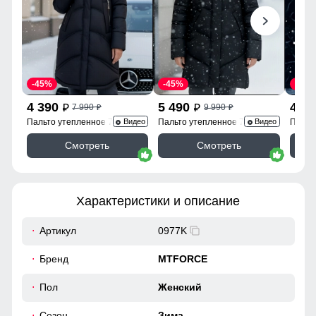
-45%
-45%
-45%
4 390
5 490
4 3
7 990
9 990
p
p
p
p
Пальто утепленное 7747Ch
Пальто утепленное 7745Ch
Пальт
Видео
Видео
Смотреть
Смотреть
Характеристики и описание
Артикул
0977K
Бренд
MTFORCE
Пол
Женский
Сезон
Зима