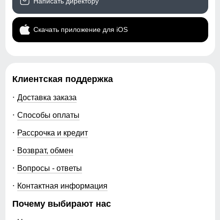
Написать директору
Цвета
коричневый
Скачать приложение для iOS
Габариты (ДхШхВ)
55 x 50 x 13 см
Вес
1.9 кг
Клиентская поддержка
Описание
Доставка заказа
ВНИМАНИЕ!!! Товар который куплен с уценкой не
Способы оплаты
подлежит возврату и обмену.
Имеется порез на левом рукове в области плеча!
Рассрочка и кредит
Возврат, обмен
Вопросы - ответы
Контактная информация
Почему выбирают нас