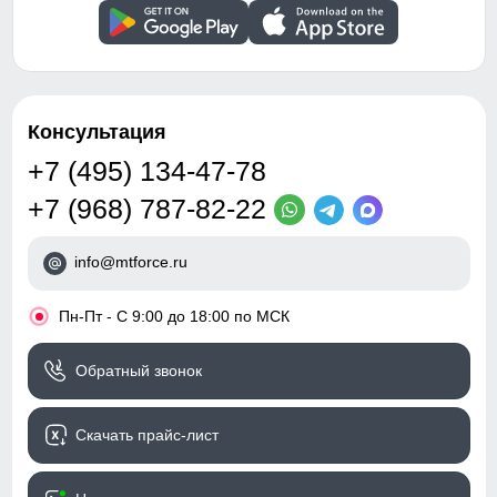
Вид застежки
Двойная молния/кнопка/
клапан
Особенности
Влагонепроницаемая,
ветрозащитная, дышащая
Консультация
Дизайн и стиль
+7 (495) 134-47-78
+7 (968) 787-82-22
Вид одежды
Свободная, утепленная
модель
info@mtforce.ru
Стиль
Вечерний, повседневный,
школьный
•
Пн-Пт - С 9:00 до 18:00 по МСК
Рисунок
Однотонный
Обратный звонок
Коллекция
Осень-зима 2024
Скачать прайс-лист
Упаковка и размеры
Тип упаковки
Пакет