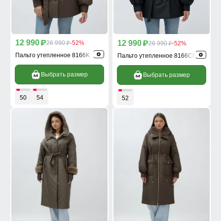
12 990
12 990
p
26 990
-52%
p
26 990
-52%
p
p
Пальто утепленное 8166K
Пальто утепленное 8166Ch
Выбрать размер
Выбрать размер
50
54
52