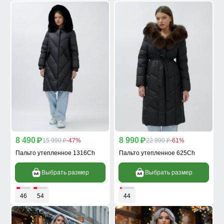
8 490
8 990
p
15 990
-47%
p
22 990
-61%
p
p
Пальто утепленное 1316Ch
Пальто утепленное 625Ch
Выбрать размер
Выбрать размер
46
54
44