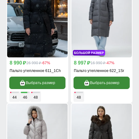
8 990
8 997
p
26 990
-67%
p
16 990
-47%
p
p
Пальто утепленное 611_1Ch
Пальто утепленное 622_1Sr
Выбрать размер
Выбрать размер
44
46
48
48