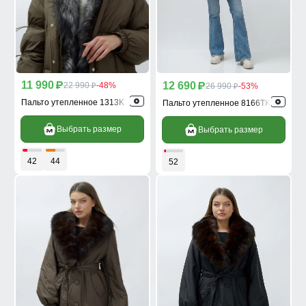
11 990
12 690
p
22 990
-48%
p
26 990
-53%
p
p
Пальто утепленное 1313K
Пальто утепленное 8166TK
Выбрать размер
Выбрать размер
42
44
52