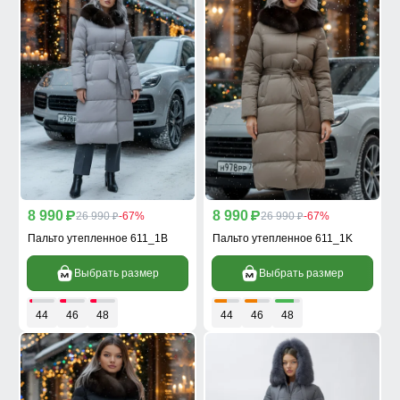
8 990
8 990
p
26 990
-67%
p
26 990
-67%
p
p
Пальто утепленное 611_1B
Пальто утепленное 611_1K
Выбрать размер
Выбрать размер
44
46
48
44
46
48