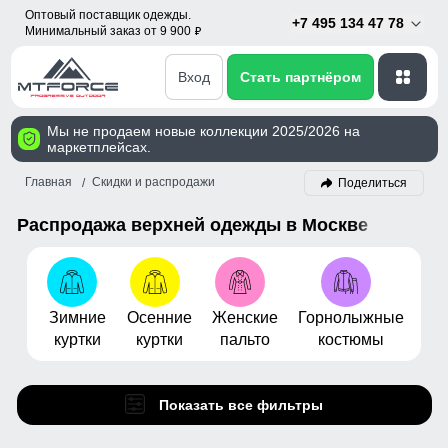
Оптовый поставщик одежды.
+7 495 134 47 78
Минимальный заказ от 9 900
p
Вход
Стать партнёром
Мы не продаем новые коллекции 2025/2026 на
маркетплейсах.
Главная
Скидки и распродажи
Поделиться
Распродажа верхней одежды в Москве
Зимние
Осенние
Женские
Горнолыжные
Му
куртки
куртки
пальто
костюмы
бо
Показать все фильтры