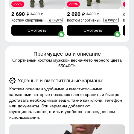
-55%
-55%
-60%
2 690
2 690
2
от
5 990
5 990
p
p
p
p
Костюм спортивный 330Ch
Костюм спортивный 336B
Костю
Видео
Видео
Смотреть
Смотреть
Преимущества и описание
Спортивный костюм мужской весна-лето черного цвета
55040Ch
Удобные и вместительные карманы!
Костюм оснащен удобными и вместительными
карманами, которые позволяют легко хранить и быстро
доставать необходимые вещи, такие как ключи, телефон
или документы. Эти карманы добавляют
функциональности, стиль и удобства в повседневном
использовании.