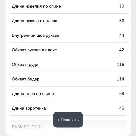
70
Стояче-отложной воротник!
Сочетает в себе функциональность и стиль. Этот тип
56
воротника может стоять в вертикальном положении, что
обеспечивает дополнительную защиту от ветра и холода,
или быть отложенным для более расслабленного и
44
удобного вида. Он подчеркивает спортивный стиль
костюма и придаёт изделию современный облик.
42
116
114
58
46
↓ Показать
50 (L)