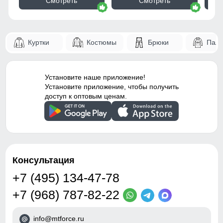
Смотреть
Смотреть
78
материал, дышащий
материал
62
Тип посадки
Средняя
Куртки
Костюмы
Брюки
Паль
50
Вырез горловины
Отложной воротник
50
Установите наше приложение!
Дизайн и стиль
Установите приложение, чтобы получить
доступ к оптовым ценам.
130
Вид одежды
Свободная модель
130
Стиль
Спортивный,
повседневный, вечерний
65
Рисунок
Рубчик, Однотонный
Консультация
50
+7 (495) 134-47-78
Коллекция
Весна-лето 2025
+7 (968) 787-82-22
Тренд
уличная мода
Таблица размеров брюк
info@mtforce.ru
Упаковка и размеры