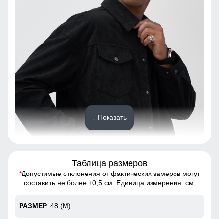
↓ Показать
Таблица размеров
Костюм оснащен удобными и вместительными
карманами, которые позволяют легко хранить и быстро
*
Допустимые отклонения от фактических замеров могут
доставать необходимые вещи, такие как ключи, телефон
составить не более ±0,5 см. Единица измерения: см.
или документы. Эти карманы добавляют
функциональности, стиль и удобства в повседневном
48 (M)
использовании.