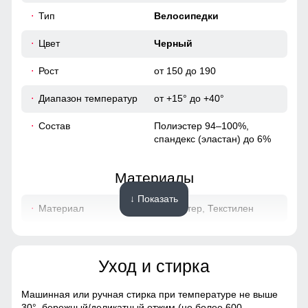
45
Тип
Велосипедки
16
Цвет
Черный
Рост
от 150 до 190
30
Диапазон температур
от +15° до +40°
74
Состав
Полиэстер 94–100%,
спандекс (эластан) до 6%
82
40
Материалы
↓ Показать
Материал
Полиэстер, Текстилен
Тип ткани
Эластичный трикотаж
Узнайте как правильно снять
(бифлекс/стрейч-ткань)
мерки
Уход и стирка
Для выбора идеального размера одежды,
Эластичность
Высокая
рекомендуем Вам измерить следующие
Машинная или ручная стирка при температуре не выше
параметры при помощи сантиметровой ленты.
Плотность ткани
Средняя, не просвечивает
30°,
бережный/деликатный отжим (не более 600