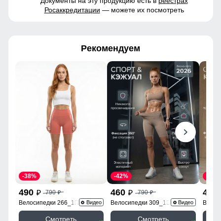
Документы на эту продукцию есть в
реестрах
Росаккредитации
— можете их посмотреть
Рекомендуем
-38%
-42%
-38%
490
460
490
790
790
p
p
p
p
Велосипедки 266_1R
Велосипедки 309_1B
Велос
Видео
Видео
Смотреть
Смотреть