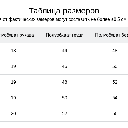
гардероба.
гардероба.
Таблица размеров
от фактических замеров могут составить не более ±0,5 см.
луобхват рукава
Полуобхват груди
Полуобхват бе
18
44
48
19
46
50
19
48
52
19
50
54
20
52
56