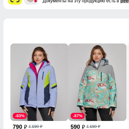
Документы на эту продукцию есть в
рее
-83%
-87%
790
590
4 690
4 690
p
p
p
p