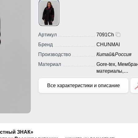
Артикул
7091Ch
Бренд
CHUNMAI
Производство
Китай
&
Россия
Материал
Gore-tex, Мембра
материалы,
Натуральные
материалы, Полиэ
Все характеристики и описание
Плащевка, Тефло
Экологичные
материалы
естный ЗНАК»