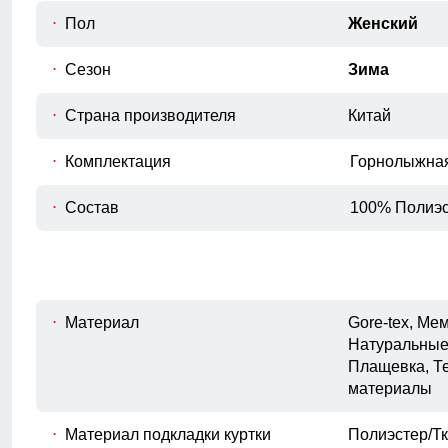
Внутренний шов рукава
Пол
Женский
E
Расстояние от подмышечного шва
вниз до окончания рукава.
Сезон
Зима
Полуобхват бедер
F
Измеряется по самым широким
Страна производителя
Китай
точкам ягодиц.
Комплектация
Горнолыжная
Состав
100% Полиэс
Материал
Gore-tex, М
Натуральные
Плащевка, Т
материалы
Материал подкладки куртки
Полиэстер/Тк