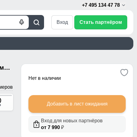
+7 495 134 47 78
Вход
Стать партнёром
Голосовой
Поиск
поиск
Горнолыжная куртка женская зимняя черного цвета 7091Ch
Нет в наличии
меров
)
Добавить в лист ожидания
p
Вход для новых партнёров
от 7 990
₽