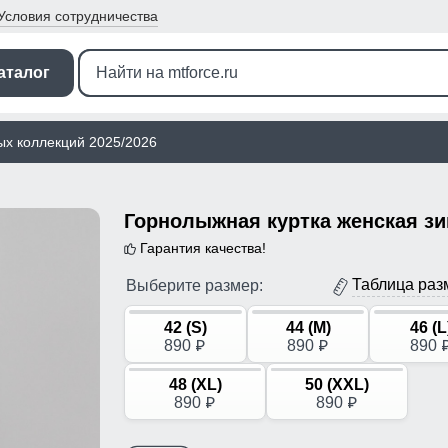
Условия
сотрудничества
аталог
ых коллекций 2025/2026
Гарантия качества!
Таблица раз
Выберите размер:
42 (S)
44 (M)
46 (L
890
890
890
p
p
48 (XL)
50 (XXL)
890
890
p
p