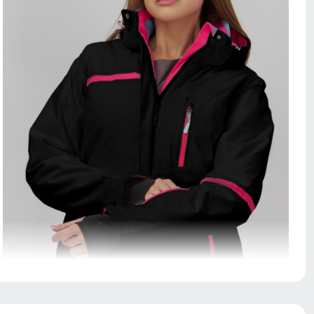
Карман служит для хранения карточки Ski-Pass(
пластиковая карта с магнитным чипом применяемая