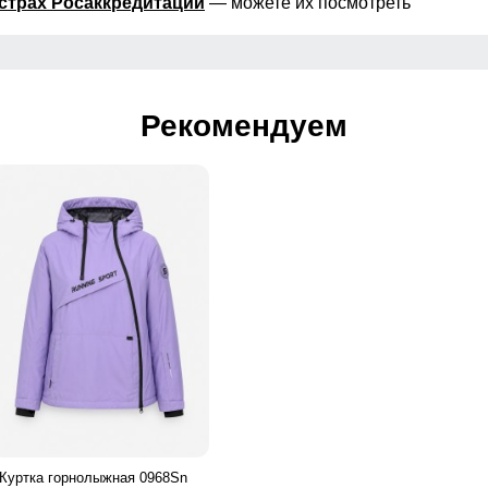
страх Росаккредитации
— можете их посмотреть
Рекомендуем
Куртка горнолыжная 0968Sn