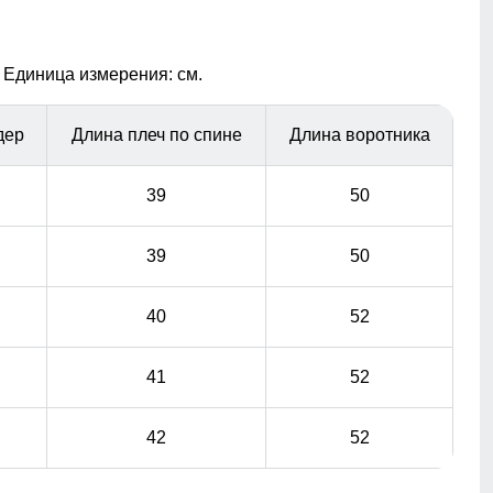
на горнолыжных курортах). Кармашек может служить
местом хранения других мелочей, например ключи
или телефон.
 Единица измерения: см.
дер
Длина плеч по спине
Длина воротника
39
50
39
50
40
52
41
52
42
52