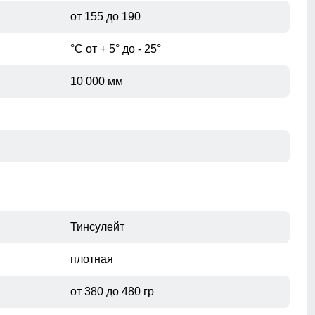
от 155 до 190
°С от + 5° до - 25°
10 000 мм
Тинсулейт
плотная
от 380 до 480 гр